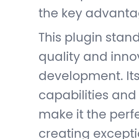
giriş
alobet
alobet
giriş
avrupabet
avrupabet
the key advantag
giriş
restbet
giriş
Betbigo
Betbigo
giriş
Kalebet
Kalebet
This plugin stan
giriş
Teosbet
Teosbet
giriş
Amgbahis
Amgbahis
quality and inno
giriş
Royalbet
Royalbet
giriş
Jokerbet
Jokerbet
giriş
Vegabet
Vegabet
development. It
giriş
Betzula
Betzula
giriş
Editörbet
Editörbet
capabilities and
giriş
romabet
giriş
norabahis
giriş
enbet
enbet
make it the perf
giriş
bahiscasino
bahiscasino
giriş
pokerklas
pokerklas
creating except
giriş
betzula
betzula