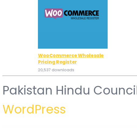
giriş
Vegabet
Vegabet
giriş
Betzula
Betzula
giriş
Meybet
Meybet
giriş
Kalebet
Kalebet
giriş
Betbigo
Betbigo
giriş
Teosbet
Teosbet
giriş
Vegabet
Vegabet
WooCommerce Wholesale
Pricing Register
giriş
Restbet
Restbet
20,537 downloads
giriş
Betplay
Betplay
Pakistan Hindu Counci
giriş
Efesbet
Efesbet
giriş
Enjoybet
giriş
romabet
romabet
WordPress
giriş
norabahis
norabahis
giriş
enbet
enbet
giriş
pulibet
WordPress Hub
Sahifa – Responsive WordPress News / Magazine / Blog Theme
Sailing – Hotel WordPress Theme
Saja – Minimal Agency & Portfolio WordPress Theme + RTL
Sakuri – Asian Restaurant and Sushi WordPress Theme
SalePro POS,
giriş
pokerklas
pokerklas