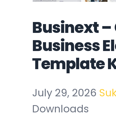
giriş
alobet
alobet
giriş
hiltonbet
hiltonbet
giriş
imajbet
imajbet
Businext –
giriş
kulisbet
kulisbet
giriş
jokerbet
giriş
pulibet
Business E
giriş
pulibet
giriş
pusulabet
giriş
pusulabet
Template K
giriş
Cratosroyalbet
giriş
Cratosroyalbet
giriş
Grandpashabet
giriş
Grandpashabet
giriş
biabet
July 29, 2026
Su
giriş
betplay
giriş
jasminbet
Downloads
giriş
Festwin
Festwin
giriş
Restbet
Restbet