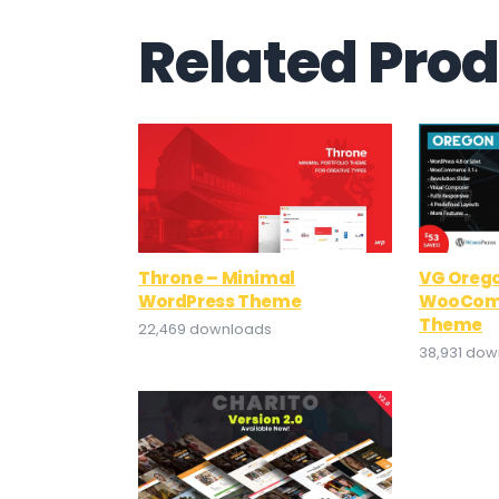
giriş
Atlasbet
Atlasbet
giriş
Atlasbet
Atlasbet
Related Pro
giriş
romabet
romabet
giriş
norabahis
norabahis
giriş
enbet
enbet
giriş
amgbahis
amgbahis
giriş
pokerklas
pokerklas
giriş
betzula
betzula
giriş
bahiscasino
bahiscasino
giriş
avrupabet
avrupabet
Throne – Minimal
VG Orego
giriş
alobet
alobet
WordPress Theme
WooCom
giriş
restbet
restbet
Theme
22,469 downloads
giriş
Kalebet
Kalebet
38,931 do
giriş
Betbigo
Betbigo
giriş
Teosbet
Teosbet
giriş
Amgbahis
Amgbahis
giriş
Royalbet
Royalbet
giriş
Jokerbet
Jokerbet