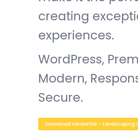
giriş
amgbahis
amgbahis
giriş
alobet
creating except
giriş
restbet
restbet
giriş
norabahis
experiences.
giriş
Kalebet
Kalebet
giriş
Netbahis
Netbahis
giriş
Teosbet
Teosbet
WordPress, Premi
giriş
grandbetting
grandbetting
giriş
Amgbahis
Amgbahis
giriş
Romabet
Romabet
Modern, Responsi
giriş
Teosbet
Teosbet
giriş
Betplay
Betplay
Secure.
giriş
Enjoybet
Enjoybet
giriş
Editorbet
Editorbet
giriş
Vegabet
Vegabet
giriş
Sonbahis
Sonbahis
Download Verdantia – Landscaping an
giriş
aresbet
aresbet
aresbet
giriş
aresbet