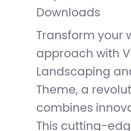
giriş
Amgbahis
Amgbahis
Downloads
giriş
Romabet
Romabet
giriş
Grandpashabet
Grandpashabet
giriş
Marsbahis
Marsbahis
Transform your
giriş
pulibet
giriş
pulibet
approach with V
giriş
pusulabet
giriş
pusulabet
giriş
Cratosroyalbet
Landscaping an
giriş
Cratosroyalbet
giriş
Grandpashabet
Grandpashabet
Theme, a revolu
giriş
Grandpashabet
giriş
biabet
giriş
betplay
combines innovati
giriş
jasminbet
giriş
dedebet
This cutting-edg
giriş
https://kaystudio.net
https://kaystudio.net
giriş
holiganbet
holiganbet