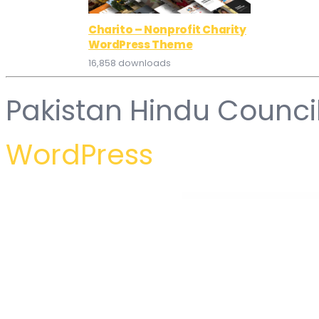
giriş
Vegabet
Vegabet
giriş
Betzula
Betzula
Charito – Nonprofit Charity
giriş
Meybet
Meybet
WordPress Theme
giriş
Kalebet
Kalebet
16,858 downloads
giriş
Betbigo
Betbigo
giriş
Teosbet
Teosbet
Pakistan Hindu Counci
giriş
Vegabet
Vegabet
WordPress
giriş
Restbet
Restbet
giriş
Betplay
Betplay
giriş
Efesbet
Efesbet
WordPress Hub
Outdoor – Creative Photography / Portfolio WordPress Theme
Outgrid - Multi-Purpose Elementor WordPress Theme
Outlet Storefront WooCommerce Theme
Outmedia – Outdoor Advertising & Billboard Agency
giriş
Enjoybet
giriş
romabet
romabet
giriş
norabahis
norabahis
giriş
enbet
enbet
giriş
pulibet
giriş
pokerklas
pokerklas