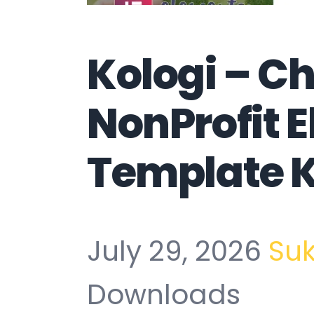
Ve
Kampanyalar
Mavibet
Giriş:
Kologi – Ch
Mavibet
Spor
Bahisleri,
NonProfit 
Mavibet
Casino
Ve
Template K
Slot
Oyunları
restbet
restbet
giriş
restbet
mavibet
mavibet
giriş
mavibet
kalebet
kalebet
giriş
kalebet
nakitbahis
nakitbahis
July 29, 2026
Su
giriş
nakitbahis
pokerklas
pokerklas
giriş
pokerklas
mavibet
mavibet
Downloads
giriş
mavibet
interbahis
interbahis
giriş
interbahis
lunabet
lunabet