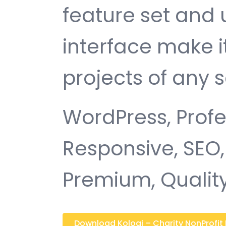
feature set and 
interface make i
projects of any s
WordPress, Profe
Responsive, SEO,
Premium, Quality
Download Kologi – Charity NonProfit E.