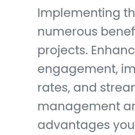
giriş
Pashagaming
Galabet
Galabet
giriş
Galabet
Implementing thi
numerous benefi
projects. Enhan
engagement, im
rates, and strea
management are 
advantages you 