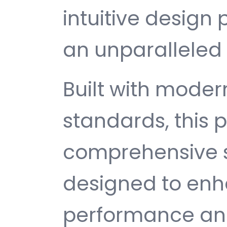
giriş
aresbet
jokerbet
jokerbet
intuitive design 
giriş
jokerbet
pashagaming
pashagaming
giriş
pashagaming
kalebet
kalebet
an unparalleled 
giriş
kalebet
Teosbet
Teosbet
giriş
Teosbet
Betplay
Betplay
giriş
Betplay
Betplay
Betplay
Built with mode
giriş
Betplay
Enjoybet
Enjoybet
giriş
Enjoybet
Enjoybet
Enjoybet
giriş
Enjoybet
Efesbet
Efesbet
standards, this p
giriş
Efesbet
Efesbet
Efesbet
giriş
Efesbet
Betbigo
Betbigo
comprehensive s
giriş
Betbigo
Betbigo
Betbigo
giriş
Betbigo
Dedebet
Dedebet
giriş
Dedebet
Dedebet
Dedebet
designed to enh
giriş
Dedebet
İnterbahis
İnterbahis
giriş
İnterbahis
Netbahis
Netbahis
performance and
giriş
Netbahis
Jokerbet
Jokerbet
giriş
Jokerbet
Roketbet
Roketbet