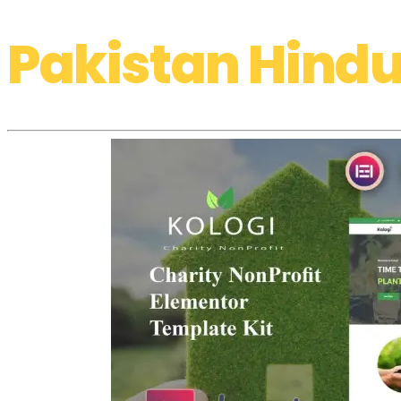
giriş
Betkolik
Meritking
Meritking
giriş
Meritking
betpuan
betpuan
Pakistan Hindu
giriş
betpuan
betra
betra
giriş
betra
romabet
romabet
giriş
romabet
Meritking
Giriş:
Meritking
Güvenilir
Mi,
Meritking
Giriş
Adresi
Marsbahis
Giriş:
Marsbahis
Giriş
Adresi,
Marsbahis
Bonus