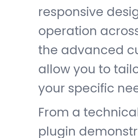
giriş
Roketbet
Aresbet
Aresbet
responsive desi
giriş
Aresbet
Roketbet
Roketbet
giriş
Roketbet
Alobet
Alobet
operation across
giriş
Alobet
Alobet
Alobet
giriş
Alobet
Betzula
Betzula
the advanced cu
giriş
Betzula
Betzula
Betzula
giriş
Betzula
Norabahis
Norabahis
giriş
Norabahis
Norabahis
Norabahis
allow you to tail
giriş
Norabahis
Editörbet
Editörbet
giriş
Editörbet
Editörbet
Editörbet
your specific ne
giriş
Editörbet
Atlasbet
Atlasbet
giriş
Atlasbet
Atlasbet
Atlasbet
giriş
Atlasbet
Amgbahis
Amgbahis
giriş
Amgbahis
Amgbahis
Amgbahis
From a technical
giriş
Amgbahis
Xslot
Xslot
giriş
Xslot
Xslot
Xslot
plugin demonstr
giriş
Xslot
Teosbet
Teosbet
giriş
Teosbet
kingroyal
kingroyal
kingroyal