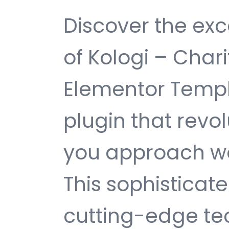
giriş
lunabet
amgbahis
amgbahis
Discover the exc
giriş
amgbahis
vaycasino
vaycasino
giriş
vaycasino
restbet
restbet
giriş
restbet
alobet
alobet
of Kologi – Chari
giriş
alobet
enbet
enbet
giriş
enbet
marsbahis
marsbahis
Elementor Templ
giriş
marsbahis
betzula
betzula
giriş
betzula
norabahis
norabahis
giriş
norabahis
betkanyon
betkanyon
plugin that revo
giriş
betkanyon
prensbet
prensbet
giriş
prensbet
vegabet
vegabet
you approach w
giriş
vegabet
betcio
betcio
giriş
betcio
masterbetting
masterbetting
giriş
masterbetting
romabet
romabet
This sophisticat
giriş
romabet
süpertotobet
süpertotobet
giriş
süpertotobet
galabet
galabet
cutting-edge te
giriş
galabet
celtabet
celtabet
giriş
celtabet
aresbet
aresbet