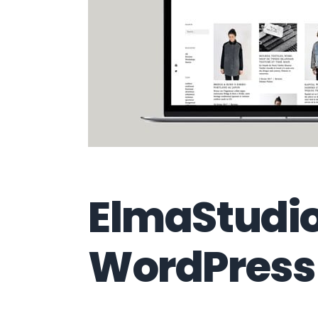
giriş
alobet
alobet
giriş
hiltonbet
hiltonbet
giriş
imajbet
imajbet
giriş
kulisbet
kulisbet
giriş
jokerbet
giriş
pulibet
giriş
pulibet
giriş
pusulabet
giriş
pusulabet
giriş
Cratosroyalbet
giriş
Cratosroyalbet
ElmaStudio
giriş
Grandpashabet
giriş
Grandpashabet
giriş
biabet
WordPress
giriş
betplay
giriş
jasminbet
giriş
Festwin
Festwin
giriş
Restbet
Restbet