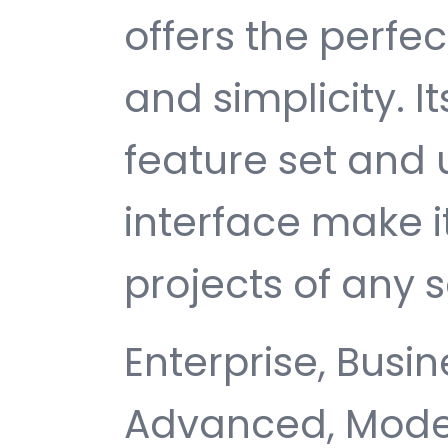
giriş
Atlasbet
Atlasbet
offers the perfe
giriş
Atlasbet
Atlasbet
giriş
romabet
romabet
giriş
norabahis
norabahis
and simplicity. 
giriş
enbet
enbet
giriş
amgbahis
amgbahis
feature set and 
giriş
pokerklas
pokerklas
giriş
betzula
betzula
giriş
bahiscasino
bahiscasino
interface make i
giriş
avrupabet
avrupabet
giriş
alobet
alobet
projects of any s
giriş
restbet
restbet
giriş
Kalebet
Kalebet
giriş
Betbigo
Betbigo
Enterprise, Busin
giriş
Teosbet
Teosbet
giriş
Amgbahis
Amgbahis
giriş
Royalbet
Royalbet
Advanced, Moder
giriş
Jokerbet
Jokerbet