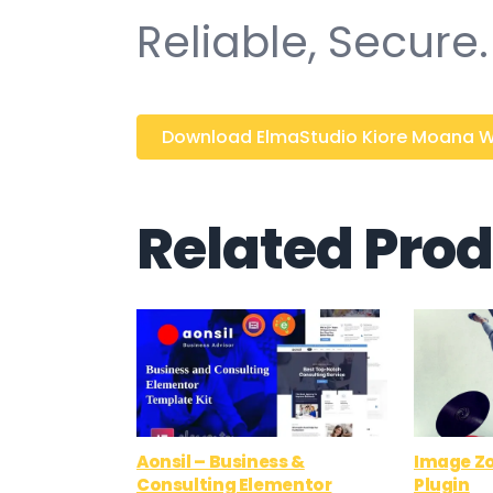
giriş
Vegabet
Vegabet
Reliable, Secure.
giriş
Betzula
Betzula
giriş
Meybet
Meybet
giriş
Kalebet
Kalebet
giriş
Betbigo
Betbigo
Download ElmaStudio Kiore Moana Wor
giriş
Teosbet
Teosbet
giriş
Vegabet
Vegabet
Related Pro
giriş
Restbet
Restbet
giriş
Betplay
Betplay
giriş
Efesbet
Efesbet
giriş
Enjoybet
giriş
romabet
romabet
giriş
norabahis
norabahis
giriş
enbet
enbet
giriş
pulibet
Aonsil – Business &
Image Z
giriş
pokerklas
pokerklas
Consulting Elementor
Plugin