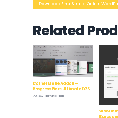
giriş
Atlasbet
Atlasbet
Download ElmaStudio Onigiri WordPres
giriş
Atlasbet
Atlasbet
giriş
romabet
romabet
giriş
norabahis
norabahis
Related Pro
giriş
enbet
enbet
giriş
amgbahis
amgbahis
giriş
pokerklas
pokerklas
giriş
betzula
betzula
giriş
bahiscasino
bahiscasino
giriş
avrupabet
avrupabet
giriş
alobet
alobet
giriş
restbet
restbet
giriş
Kalebet
Kalebet
Cornerstone Addon –
giriş
Betbigo
Betbigo
Progress Bars Ultimate DZS
giriş
Teosbet
Teosbet
20,367 downloads
giriş
Amgbahis
Amgbahis
giriş
Royalbet
Royalbet
WooCom
giriş
Jokerbet
Jokerbet
Barcode