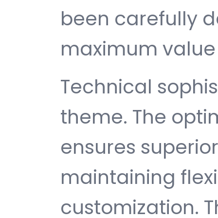
giriş
Betzula
Betzula
been carefully d
giriş
meybet
meybet
giriş
Atlasbet
Atlasbet
maximum value 
giriş
betnis
giriş
jokerbet
giriş
millibahis
Technical sophist
giriş
jasminbet
giriş
pulibet
giriş
pulibet
theme. The opti
giriş
holiganbet
giriş
pusulabet
ensures superio
giriş
cratosroyalbet
giriş
dedebet
giriş
betplay
betplay
maintaining flexib
giriş
Festwin
giriş
jasminbet
customization. T
giriş
biabet
giriş
Grandpashabet