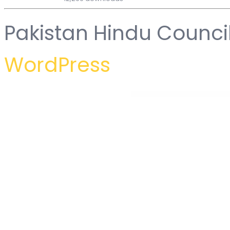
giriş
Vegabet
Vegabet
giriş
Betzula
Betzula
Pakistan Hindu Counci
giriş
Meybet
Meybet
giriş
Kalebet
Kalebet
giriş
Betbigo
Betbigo
WordPress
giriş
Teosbet
Teosbet
giriş
Vegabet
Vegabet
WordPress Hub
Cantiq – Beauty Spa Salon Therapy Elementor Template Kit
Canvas – Interior and Furniture Agency WordPress Theme
Canvas: Show any content in a fullscreen slide
Capie – Minimal C
giriş
Restbet
Restbet
giriş
Betplay
Betplay
giriş
Efesbet
Efesbet
giriş
Enjoybet
giriş
romabet
romabet
giriş
norabahis
norabahis
giriş
enbet
enbet
giriş
pulibet
giriş
pokerklas
pokerklas