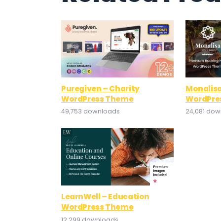
giriş
Atlasbet
Atlasbet
giriş
Atlasbet
Atlasbet
giriş
romabet
romabet
giriş
norabahis
norabahis
giriş
enbet
enbet
giriş
amgbahis
amgbahis
giriş
pokerklas
pokerklas
giriş
betzula
betzula
Puregiven – Charity
Monalisa
WordPress Theme
WordPre
giriş
bahiscasino
bahiscasino
49,753 downloads
24,081 do
giriş
avrupabet
avrupabet
giriş
alobet
alobet
giriş
restbet
restbet
giriş
Kalebet
Kalebet
giriş
Betbigo
Betbigo
giriş
Teosbet
Teosbet
giriş
Amgbahis
Amgbahis
LearnWell – Education
giriş
Royalbet
Royalbet
WordPress Theme
giriş
Jokerbet
Jokerbet
12,299 downloads