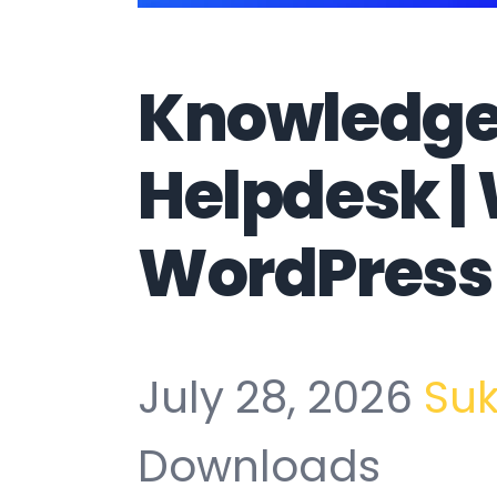
giriş
alobet
alobet
giriş
hiltonbet
hiltonbet
giriş
imajbet
imajbet
Knowledge 
giriş
kulisbet
kulisbet
giriş
jokerbet
giriş
pulibet
Helpdesk | 
giriş
pulibet
giriş
pusulabet
giriş
pusulabet
WordPress
giriş
Cratosroyalbet
giriş
Cratosroyalbet
giriş
Grandpashabet
giriş
Grandpashabet
giriş
biabet
July 28, 2026
Su
giriş
betplay
giriş
jasminbet
Downloads
giriş
Festwin
Festwin
giriş
Restbet
Restbet