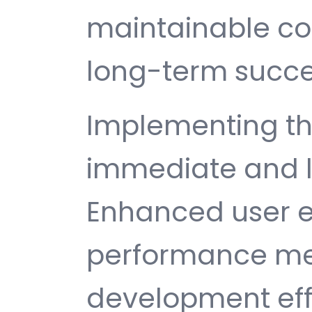
giriş
Betbigo
Betbigo
maintainable c
giriş
Kalebet
Kalebet
giriş
Teosbet
Teosbet
long-term succe
giriş
Amgbahis
Amgbahis
giriş
Royalbet
Royalbet
giriş
Jokerbet
Jokerbet
Implementing th
giriş
Zulabet
Zulabet
giriş
Matbet
Matbet
giriş
Pusulabet
Pusulabet
immediate and l
giriş
Meybet
Meybet
giriş
romabet
romabet
Enhanced user e
giriş
norabahis
norabahis
giriş
enbet
enbet
giriş
bahiscasino
bahiscasino
performance met
giriş
pokerklas
giriş
betzula
betzula
development ef
giriş
amgbahis