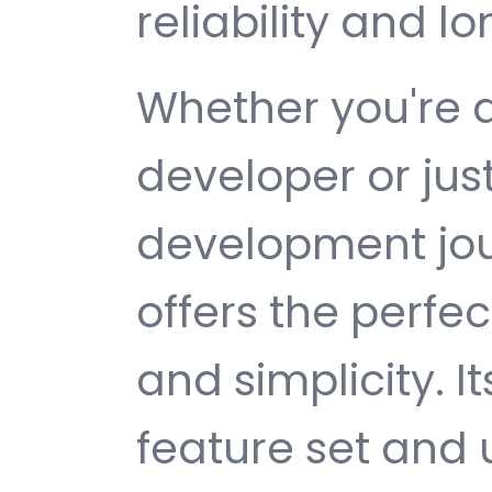
reliability and 
Whether you're 
developer or jus
development jou
offers the perfe
and simplicity. 
feature set and 