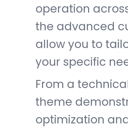
operation across
giriş
Enjoybet
Efesbet
Efesbet
giriş
Efesbet
Efesbet
Efesbet
giriş
Efesbet
Betbigo
Betbigo
the advanced cu
giriş
Betbigo
Betbigo
Betbigo
giriş
Betbigo
Dedebet
Dedebet
allow you to tail
giriş
Dedebet
Dedebet
Dedebet
giriş
Dedebet
İnterbahis
İnterbahis
giriş
İnterbahis
Netbahis
Netbahis
your specific ne
giriş
Netbahis
Jokerbet
Jokerbet
giriş
Jokerbet
Roketbet
Roketbet
giriş
Roketbet
Aresbet
Aresbet
From a technical
giriş
Aresbet
Roketbet
Roketbet
giriş
Roketbet
Alobet
Alobet
theme demonstr
giriş
Alobet
Alobet
Alobet
giriş
Alobet
Betzula
Betzula
giriş
Betzula
Betzula
Betzula
optimization and
giriş
Betzula
Norabahis
Norabahis
giriş
Norabahis
Norabahis
Norabahis