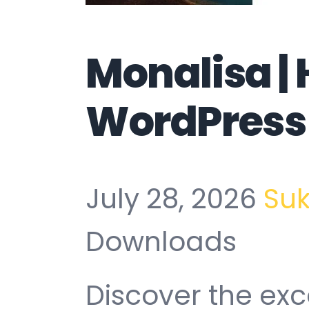
Mi,
Meritking
Giriş
Monalisa | 
Adresi
Marsbahis
Giriş:
Marsbahis
WordPress
Giriş
Adresi,
Marsbahis
Bonus
Ve
July 28, 2026
Su
Kampanyalar
Mavibet
Giriş:
Downloads
Mavibet
Spor
Bahisleri,
Discover the exc
Mavibet
Casino