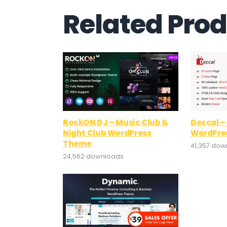
giriş
Atlasbet
Atlasbet
Related Pro
giriş
Atlasbet
Atlasbet
giriş
romabet
romabet
giriş
norabahis
norabahis
giriş
enbet
enbet
giriş
amgbahis
amgbahis
giriş
pokerklas
pokerklas
giriş
betzula
betzula
giriş
bahiscasino
bahiscasino
giriş
avrupabet
avrupabet
RockON DJ – Music Club &
Deccal –
giriş
alobet
alobet
Night Club WordPress
WordPre
giriş
restbet
restbet
Theme
41,357 dow
giriş
Kalebet
Kalebet
24,562 downloads
giriş
Betbigo
Betbigo
giriş
Teosbet
Teosbet
giriş
Amgbahis
Amgbahis
giriş
Royalbet
Royalbet
giriş
Jokerbet
Jokerbet