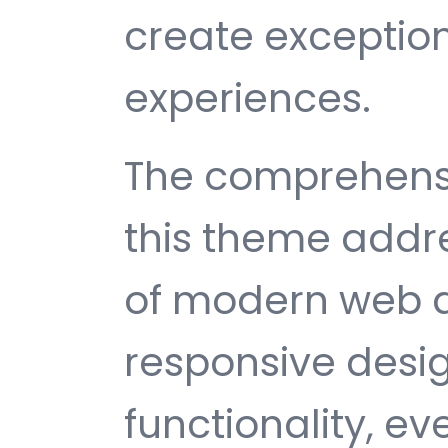
giriş
bahiscasino
bahiscasino
create exception
giriş
romabet
romabet
giriş
norabahis
norabahis
experiences.
giriş
enbet
enbet
giriş
amgbahis
amgbahis
giriş
pokerklas
pokerklas
The comprehensi
giriş
betzula
betzula
giriş
bahiscasino
bahiscasino
giriş
avrupabet
avrupabet
this theme addr
giriş
alobet
alobet
giriş
restbet
restbet
of modern web 
giriş
Betbigo
Betbigo
giriş
Kalebet
Kalebet
giriş
Amgbahis
Amgbahis
responsive desi
giriş
Royalbet
Royalbet
giriş
Teosbet
Teosbet
functionality, e
giriş
Jokerbet
Jokerbet
giriş
Vegabet
Vegabet