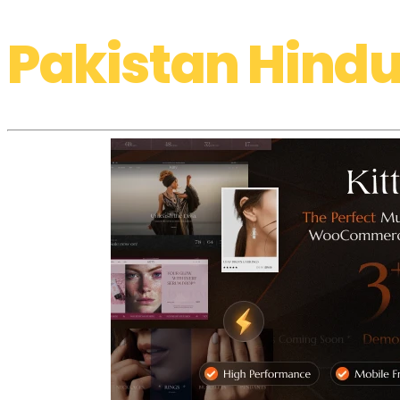
giriş
norabahis
norabahis
norabahis
giriş
Ultrabet
Ultrabet
Pakistan Hindu
giriş
Sonbahis
Sonbahis
giriş
Enjoybet
Enjoybet
giriş
Norabahis
Norabahis
giriş
Amgbahis
Amgbahis
giriş
Pokerklas
Pokerklas
giriş
Masterbetting
Masterbetting
giriş
Betgar
Betgar
giriş
Romabet
Romabet
giriş
Marsbahis
Marsbahis
giriş
Atmbahis
Atmbahis
giriş
Meritking
Meritking
giriş
betnis
giriş
efesbet
efesbet
giriş
marsbahis
giriş
holiganbet
holiganbet
giriş
maksibet
maksibet