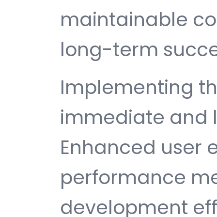
giriş
Betbigo
Betbigo
maintainable c
giriş
Kalebet
Kalebet
giriş
Teosbet
Teosbet
long-term succe
giriş
Amgbahis
Amgbahis
giriş
Royalbet
Royalbet
giriş
Jokerbet
Jokerbet
Implementing th
giriş
Zulabet
Zulabet
giriş
Matbet
Matbet
giriş
Pusulabet
Pusulabet
immediate and l
giriş
Meybet
Meybet
giriş
romabet
romabet
Enhanced user e
giriş
norabahis
norabahis
giriş
enbet
enbet
giriş
bahiscasino
bahiscasino
performance met
giriş
pokerklas
giriş
betzula
betzula
development ef
giriş
amgbahis