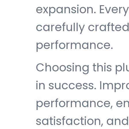
expansion. Ever
giriş
Betbigo
Betbigo
giriş
Kalebet
Kalebet
giriş
Teosbet
Teosbet
carefully crafted
giriş
Amgbahis
Amgbahis
giriş
Royalbet
Royalbet
performance.
giriş
Jokerbet
Jokerbet
giriş
Zulabet
Zulabet
giriş
Matbet
Matbet
Choosing this p
giriş
Pusulabet
Pusulabet
giriş
Meybet
Meybet
giriş
romabet
romabet
in success. Imp
giriş
norabahis
norabahis
giriş
enbet
enbet
performance, e
giriş
bahiscasino
bahiscasino
giriş
pokerklas
giriş
betzula
betzula
satisfaction, an
giriş
amgbahis