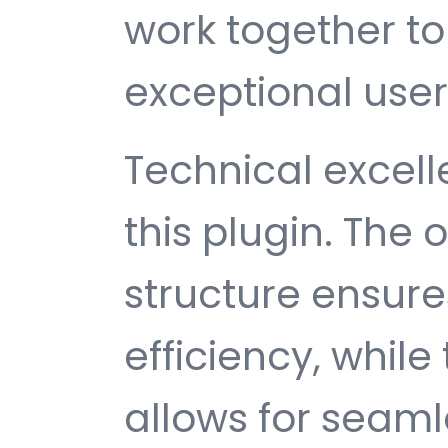
work together to
giriş
Betzula
Betzula
giriş
meybet
meybet
giriş
Atlasbet
Atlasbet
exceptional user
giriş
betnis
giriş
jokerbet
giriş
millibahis
Technical excelle
giriş
jasminbet
giriş
pulibet
this plugin. The
giriş
pulibet
giriş
holiganbet
giriş
pusulabet
structure ensu
giriş
cratosroyalbet
giriş
dedebet
efficiency, while
giriş
betplay
betplay
giriş
Festwin
giriş
jasminbet
allows for seam
giriş
biabet
giriş
Grandpashabet