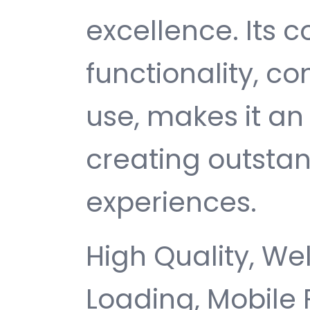
giriş
amgbahis
amgbahis
giriş
alobet
excellence. Its
giriş
restbet
restbet
giriş
norabahis
functionality, c
giriş
Kalebet
Kalebet
giriş
Netbahis
Netbahis
use, makes it an 
giriş
Teosbet
Teosbet
giriş
grandbetting
grandbetting
giriş
Amgbahis
Amgbahis
creating outsta
giriş
Romabet
Romabet
giriş
Teosbet
Teosbet
experiences.
giriş
Betplay
Betplay
giriş
Enjoybet
Enjoybet
giriş
Editorbet
Editorbet
giriş
Vegabet
Vegabet
High Quality, We
giriş
Sonbahis
Sonbahis
giriş
aresbet
aresbet
aresbet
Loading, Mobile 
giriş
aresbet