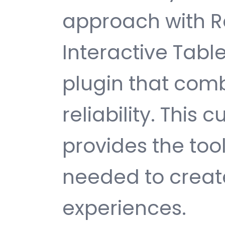
giriş
Amgbahis
Amgbahis
approach with R
giriş
Romabet
Romabet
giriş
Grandpashabet
Grandpashabet
Interactive Table
giriş
Marsbahis
Marsbahis
giriş
pulibet
giriş
pulibet
plugin that comb
giriş
pusulabet
giriş
pusulabet
reliability. This
giriş
Cratosroyalbet
giriş
Cratosroyalbet
giriş
Grandpashabet
Grandpashabet
provides the too
giriş
Grandpashabet
giriş
biabet
needed to create
giriş
betplay
giriş
jasminbet
giriş
dedebet
experiences.
giriş
https://kaystudio.net
https://kaystudio.net
giriş
holiganbet
holiganbet