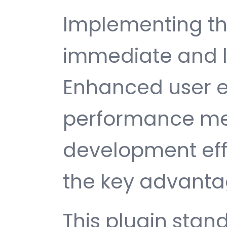
giriş
Betbigo
Betbigo
Implementing thi
giriş
Kalebet
Kalebet
giriş
Teosbet
Teosbet
immediate and l
giriş
Amgbahis
Amgbahis
giriş
Royalbet
Royalbet
giriş
Jokerbet
Jokerbet
Enhanced user e
giriş
Zulabet
Zulabet
giriş
Matbet
Matbet
performance met
giriş
Pusulabet
Pusulabet
giriş
Meybet
Meybet
giriş
romabet
romabet
development ef
giriş
norabahis
norabahis
giriş
enbet
enbet
the key advantag
giriş
bahiscasino
bahiscasino
giriş
pokerklas
giriş
betzula
betzula
This plugin stan
giriş
amgbahis