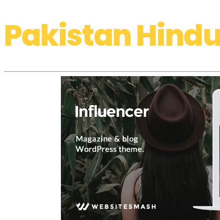
giriş
norabahis
norabahis
norabahis
giriş
Ultrabet
Ultrabet
Pakistan Hindu
giriş
Sonbahis
Sonbahis
giriş
Enjoybet
Enjoybet
giriş
Norabahis
Norabahis
giriş
Amgbahis
Amgbahis
giriş
Pokerklas
Pokerklas
giriş
Masterbetting
Masterbetting
giriş
Betgar
Betgar
giriş
Romabet
Romabet
giriş
Marsbahis
Marsbahis
giriş
Atmbahis
Atmbahis
giriş
Meritking
Meritking
giriş
betnis
giriş
efesbet
efesbet
giriş
marsbahis
giriş
holiganbet
holiganbet
giriş
maksibet
maksibet