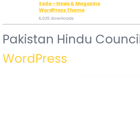
giriş
betzula
Seda – News & Magazine
giriş
bahiscasino
WordPress Theme
giriş
avrupabet
avrupabet
6,025 downloads
giriş
alobet
alobet
giriş
restbet
restbet
Pakistan Hindu Counci
giriş
http://mikefreemanministries.com/
giriş
https://tr.romabet-
WordPress
sanal-
orjinal1.vip/
https://plan-
reprise-
WordPress Hub
GravityView – Ratings & Reviews
GravityView – Social Sharing & SEO
Great Lotus – Buddhist Temple Template Kit
Grecko | Business WordPress Theme
Green Box for Wo
activite.com/
https://plan-
reprise-
activite.com/
giriş
https://tr.betplay-
sanal-
orjinal.vip/
https://dentalcaremichalin.pl/
giriş
https://tr.editorbet-
sanal-