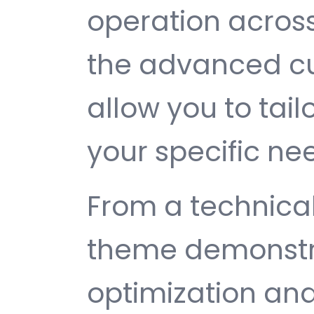
operation across
giriş
Betzula
Betzula
giriş
meybet
meybet
giriş
Atlasbet
Atlasbet
the advanced cu
giriş
betnis
giriş
jokerbet
allow you to tail
giriş
millibahis
giriş
jasminbet
giriş
pulibet
your specific ne
giriş
pulibet
giriş
holiganbet
giriş
pusulabet
From a technical
giriş
cratosroyalbet
giriş
dedebet
theme demonstr
giriş
betplay
betplay
giriş
Festwin
giriş
jasminbet
optimization and
giriş
biabet
giriş
Grandpashabet