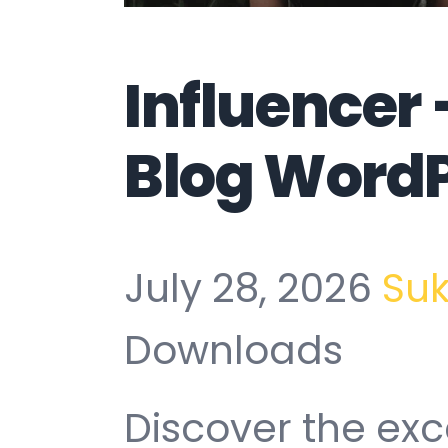
giriş
alobet
alobet
giriş
hiltonbet
hiltonbet
giriş
imajbet
imajbet
Influencer
giriş
kulisbet
kulisbet
giriş
jokerbet
giriş
pulibet
Blog Word
giriş
pulibet
giriş
pusulabet
giriş
pusulabet
giriş
Cratosroyalbet
giriş
Cratosroyalbet
July 28, 2026
Su
giriş
Grandpashabet
giriş
Grandpashabet
Downloads
giriş
biabet
giriş
betplay
giriş
jasminbet
Discover the exc
giriş
Festwin
Festwin
giriş
Restbet
Restbet