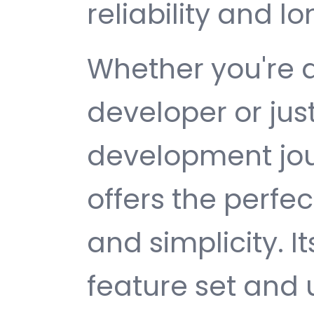
giriş
amgbahis
amgbahis
reliability and 
giriş
alobet
giriş
restbet
restbet
giriş
norabahis
Whether you're 
giriş
Kalebet
Kalebet
giriş
Netbahis
Netbahis
developer or jus
giriş
Teosbet
Teosbet
giriş
grandbetting
grandbetting
giriş
Amgbahis
Amgbahis
development jou
giriş
Romabet
Romabet
giriş
Teosbet
Teosbet
offers the perfe
giriş
Betplay
Betplay
giriş
Enjoybet
Enjoybet
giriş
Editorbet
Editorbet
and simplicity. 
giriş
Vegabet
Vegabet
giriş
Sonbahis
Sonbahis
feature set and 
giriş
aresbet
aresbet
aresbet
giriş
aresbet