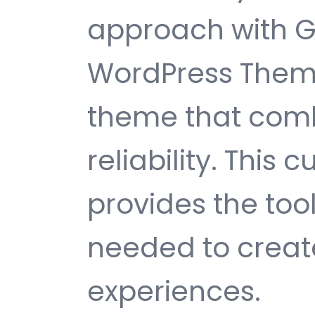
giriş
Amgbahis
Amgbahis
approach with G
giriş
Romabet
Romabet
giriş
Grandpashabet
Grandpashabet
WordPress Theme
giriş
Marsbahis
Marsbahis
giriş
pulibet
giriş
pulibet
theme that comb
giriş
pusulabet
giriş
pusulabet
reliability. This
giriş
Cratosroyalbet
giriş
Cratosroyalbet
giriş
Grandpashabet
Grandpashabet
provides the too
giriş
Grandpashabet
giriş
biabet
needed to create
giriş
betplay
giriş
jasminbet
giriş
dedebet
experiences.
giriş
https://kaystudio.net
https://kaystudio.net
giriş
holiganbet
holiganbet