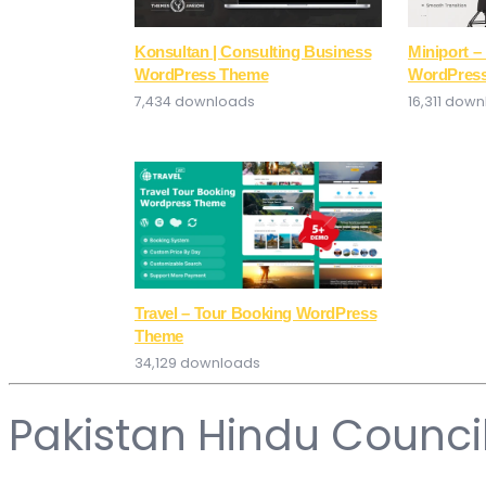
giriş
Atlasbet
Atlasbet
giriş
Atlasbet
Atlasbet
Konsultan | Consulting Business
Miniport –
giriş
romabet
romabet
WordPress Theme
WordPres
giriş
norabahis
norabahis
7,434 downloads
16,311 dow
giriş
enbet
enbet
giriş
amgbahis
amgbahis
giriş
pokerklas
pokerklas
giriş
betzula
betzula
giriş
bahiscasino
bahiscasino
giriş
avrupabet
avrupabet
giriş
alobet
alobet
giriş
restbet
restbet
Travel – Tour Booking WordPress
giriş
Kalebet
Kalebet
Theme
giriş
Betbigo
Betbigo
34,129 downloads
giriş
Teosbet
Teosbet
giriş
Amgbahis
Amgbahis
Pakistan Hindu Counci
giriş
Royalbet
Royalbet
giriş
Jokerbet
Jokerbet