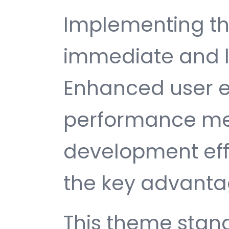
giriş
Betbigo
Betbigo
Implementing th
giriş
Kalebet
Kalebet
giriş
Teosbet
Teosbet
immediate and l
giriş
Amgbahis
Amgbahis
giriş
Royalbet
Royalbet
giriş
Jokerbet
Jokerbet
Enhanced user e
giriş
Zulabet
Zulabet
giriş
Matbet
Matbet
performance met
giriş
Pusulabet
Pusulabet
giriş
Meybet
Meybet
giriş
romabet
romabet
development ef
giriş
norabahis
norabahis
giriş
enbet
enbet
the key advantag
giriş
bahiscasino
bahiscasino
giriş
pokerklas
giriş
betzula
betzula
This theme stan
giriş
amgbahis