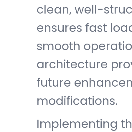
clean, well-str
giriş
Betbigo
Betbigo
giriş
Kalebet
Kalebet
giriş
Teosbet
Teosbet
ensures fast loa
giriş
Amgbahis
Amgbahis
giriş
Royalbet
Royalbet
smooth operatio
giriş
Jokerbet
Jokerbet
giriş
Zulabet
Zulabet
giriş
Matbet
Matbet
architecture provi
giriş
Pusulabet
Pusulabet
giriş
Meybet
Meybet
future enhance
giriş
romabet
romabet
giriş
norabahis
norabahis
giriş
enbet
enbet
modifications.
giriş
bahiscasino
bahiscasino
giriş
pokerklas
giriş
betzula
betzula
Implementing th
giriş
amgbahis