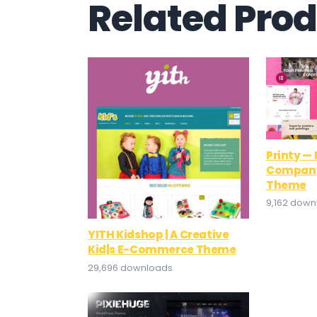
Related Pro
giriş
Vegabet
Vegabet
giriş
Betzula
Betzula
giriş
Meybet
Meybet
giriş
Kalebet
Kalebet
giriş
Betbigo
Betbigo
giriş
Teosbet
Teosbet
giriş
Vegabet
Vegabet
giriş
Restbet
Printy —
Restbet
Company
giriş
Betplay
Betplay
Theme
giriş
Efesbet
Efesbet
9,162 down
giriş
Enjoybet
giriş
romabet
romabet
YITH Kidshop | A Creative
Kid|s E-Commerce Theme
giriş
norabahis
norabahis
29,696 downloads
giriş
enbet
enbet
giriş
pulibet
giriş
pokerklas
pokerklas