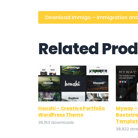
giriş
Vegabet
Vegabet
giriş
Betzula
Betzula
Download Immigo – immigration and V
giriş
Meybet
Meybet
giriş
Kalebet
Kalebet
giriş
Betbigo
Betbigo
giriş
Teosbet
Teosbet
Related Pro
giriş
Vegabet
Vegabet
giriş
Restbet
Restbet
giriş
Betplay
Betplay
giriş
Efesbet
Efesbet
giriş
Enjoybet
giriş
romabet
romabet
Honshi – Creative Portfolio
Myway –
giriş
norabahis
norabahis
WordPress Theme
Bootstra
giriş
enbet
enbet
Templat
36,153 downloads
giriş
pulibet
38,922 do
giriş
pokerklas
pokerklas