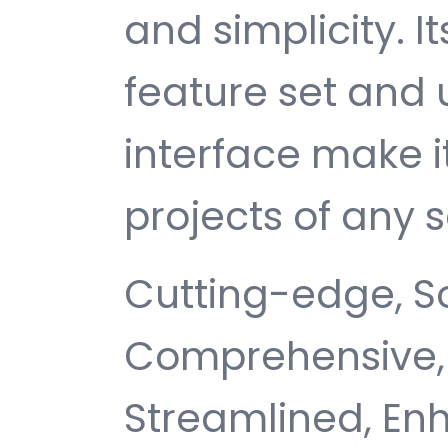
giriş
Atlasbet
Atlasbet
and simplicity. 
giriş
Atlasbet
Atlasbet
giriş
romabet
romabet
feature set and 
giriş
norabahis
norabahis
giriş
enbet
enbet
giriş
amgbahis
amgbahis
interface make i
giriş
pokerklas
pokerklas
giriş
betzula
betzula
projects of any s
giriş
bahiscasino
bahiscasino
giriş
avrupabet
avrupabet
giriş
alobet
alobet
Cutting-edge, So
giriş
restbet
restbet
giriş
Kalebet
Kalebet
giriş
Betbigo
Betbigo
Comprehensive, I
giriş
Teosbet
Teosbet
giriş
Amgbahis
Amgbahis
Streamlined, Enh
giriş
Royalbet
Royalbet
giriş
Jokerbet
Jokerbet