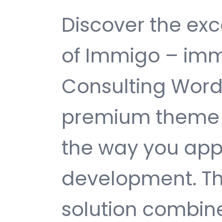
giriş
Amgbahis
Amgbahis
Discover the exc
giriş
Romabet
Romabet
giriş
Grandpashabet
Grandpashabet
giriş
Marsbahis
Marsbahis
of Immigo – imm
giriş
pulibet
giriş
pulibet
Consulting Word
giriş
pusulabet
giriş
pusulabet
giriş
Cratosroyalbet
premium theme t
giriş
Cratosroyalbet
giriş
Grandpashabet
Grandpashabet
the way you ap
giriş
Grandpashabet
giriş
biabet
giriş
betplay
development. Th
giriş
jasminbet
giriş
dedebet
solution combin
giriş
https://kaystudio.net
https://kaystudio.net
giriş
holiganbet
holiganbet