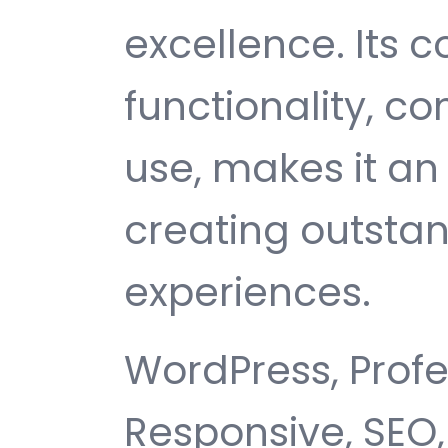
giriş
amgbahis
amgbahis
giriş
alobet
excellence. Its
giriş
restbet
restbet
giriş
norabahis
functionality, c
giriş
Kalebet
Kalebet
giriş
Netbahis
Netbahis
use, makes it an 
giriş
Teosbet
Teosbet
giriş
grandbetting
grandbetting
giriş
Amgbahis
Amgbahis
creating outsta
giriş
Romabet
Romabet
giriş
Teosbet
Teosbet
experiences.
giriş
Betplay
Betplay
giriş
Enjoybet
Enjoybet
giriş
Editorbet
Editorbet
giriş
Vegabet
Vegabet
WordPress, Profe
giriş
Sonbahis
Sonbahis
giriş
aresbet
aresbet
aresbet
Responsive, SEO,
giriş
aresbet