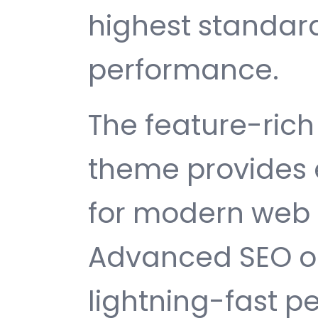
giriş
bahiscasino
bahiscasino
highest standard
giriş
romabet
romabet
giriş
norabahis
norabahis
performance.
giriş
enbet
enbet
giriş
amgbahis
amgbahis
giriş
pokerklas
pokerklas
The feature-rich 
giriş
betzula
betzula
giriş
bahiscasino
bahiscasino
giriş
avrupabet
avrupabet
theme provides 
giriş
alobet
alobet
giriş
restbet
restbet
for modern web
giriş
Betbigo
Betbigo
giriş
Kalebet
Kalebet
giriş
Amgbahis
Amgbahis
Advanced SEO op
giriş
Royalbet
Royalbet
giriş
Teosbet
Teosbet
lightning-fast 
giriş
Jokerbet
Jokerbet
giriş
Vegabet
Vegabet