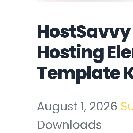
giriş
alobet
alobet
giriş
hiltonbet
hiltonbet
giriş
imajbet
imajbet
HostSavvy
giriş
kulisbet
kulisbet
giriş
jokerbet
giriş
pulibet
Hosting El
giriş
pulibet
giriş
pusulabet
giriş
pusulabet
Template K
giriş
Cratosroyalbet
giriş
Cratosroyalbet
giriş
Grandpashabet
giriş
Grandpashabet
giriş
biabet
August 1, 2026
S
giriş
betplay
giriş
jasminbet
Downloads
giriş
Festwin
Festwin
giriş
Restbet
Restbet