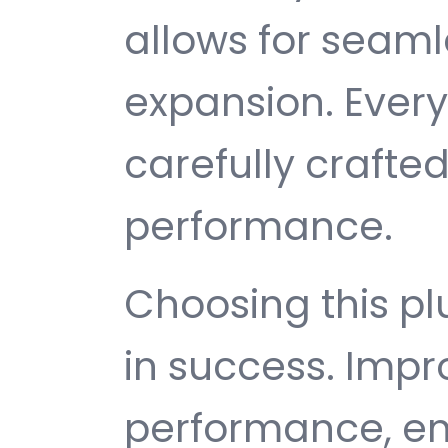
giriş
Betbigo
Betbigo
allows for seam
giriş
Kalebet
Kalebet
giriş
Teosbet
Teosbet
expansion. Ever
giriş
Amgbahis
Amgbahis
giriş
Royalbet
Royalbet
carefully crafted
giriş
Jokerbet
Jokerbet
giriş
Zulabet
Zulabet
giriş
Matbet
Matbet
performance.
giriş
Pusulabet
Pusulabet
giriş
Meybet
Meybet
giriş
romabet
romabet
Choosing this p
giriş
norabahis
norabahis
giriş
enbet
enbet
giriş
bahiscasino
bahiscasino
in success. Imp
giriş
pokerklas
giriş
betzula
betzula
performance, e
giriş
amgbahis