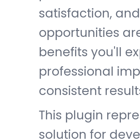
giriş
alobet
alobet
giriş
avrupabet
avrupabet
satisfaction, an
giriş
restbet
giriş
Betbigo
Betbigo
opportunities a
giriş
Kalebet
Kalebet
giriş
Teosbet
Teosbet
benefits you'll e
giriş
Amgbahis
Amgbahis
giriş
Royalbet
Royalbet
giriş
Jokerbet
Jokerbet
professional im
giriş
Vegabet
Vegabet
giriş
Betzula
Betzula
consistent result
giriş
Editörbet
Editörbet
giriş
romabet
giriş
norabahis
giriş
enbet
enbet
This plugin repr
giriş
bahiscasino
bahiscasino
giriş
pokerklas
pokerklas
solution for de
giriş
betzula
betzula