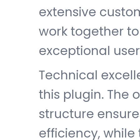
giriş
Betzula
Betzula
extensive custom
giriş
meybet
meybet
giriş
Atlasbet
Atlasbet
work together to
giriş
betnis
giriş
jokerbet
exceptional user
giriş
millibahis
giriş
jasminbet
giriş
pulibet
giriş
pulibet
Technical excelle
giriş
holiganbet
giriş
pusulabet
this plugin. The
giriş
cratosroyalbet
giriş
dedebet
giriş
betplay
betplay
structure ensu
giriş
Festwin
giriş
jasminbet
efficiency, while
giriş
biabet
giriş
Grandpashabet