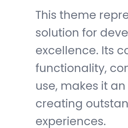
giriş
amgbahis
amgbahis
giriş
alobet
This theme repre
giriş
restbet
restbet
giriş
norabahis
solution for de
giriş
Kalebet
Kalebet
giriş
Netbahis
Netbahis
giriş
Teosbet
Teosbet
excellence. Its
giriş
grandbetting
grandbetting
giriş
Amgbahis
Amgbahis
functionality, c
giriş
Romabet
Romabet
giriş
Teosbet
Teosbet
giriş
Betplay
Betplay
use, makes it an 
giriş
Enjoybet
Enjoybet
giriş
Editorbet
Editorbet
creating outsta
giriş
Vegabet
Vegabet
giriş
Sonbahis
Sonbahis
giriş
aresbet
aresbet
aresbet
experiences.
giriş
aresbet