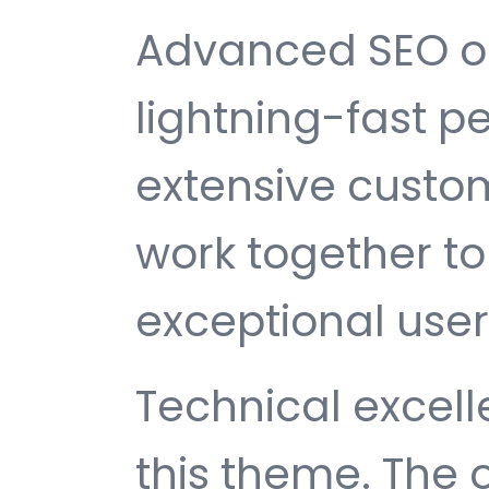
giriş
Betzula
Betzula
Advanced SEO op
giriş
meybet
meybet
giriş
Atlasbet
Atlasbet
lightning-fast 
giriş
betnis
giriş
jokerbet
giriş
millibahis
extensive custom
giriş
jasminbet
giriş
pulibet
work together to
giriş
pulibet
giriş
holiganbet
giriş
pusulabet
exceptional user
giriş
cratosroyalbet
giriş
dedebet
giriş
betplay
betplay
Technical excelle
giriş
Festwin
giriş
jasminbet
this theme. The
giriş
biabet
giriş
Grandpashabet