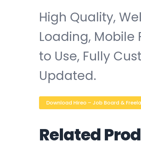
giriş
Atlasbet
Atlasbet
giriş
Atlasbet
Atlasbet
High Quality, We
giriş
romabet
romabet
giriş
norabahis
norabahis
Loading, Mobile 
giriş
enbet
enbet
giriş
amgbahis
amgbahis
giriş
pokerklas
pokerklas
to Use, Fully Cu
giriş
betzula
betzula
giriş
bahiscasino
bahiscasino
Updated.
giriş
avrupabet
avrupabet
giriş
alobet
alobet
giriş
restbet
restbet
giriş
Kalebet
Kalebet
Download Hireo – Job Board & Freelan
giriş
Betbigo
Betbigo
giriş
Teosbet
Teosbet
giriş
Amgbahis
Amgbahis
Related Pro
giriş
Royalbet
Royalbet
giriş
Jokerbet
Jokerbet