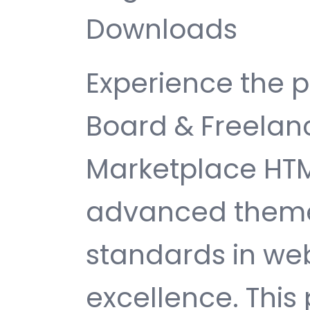
giriş
Amgbahis
Amgbahis
Downloads
giriş
Romabet
Romabet
giriş
Grandpashabet
Grandpashabet
giriş
Marsbahis
Marsbahis
Experience the p
giriş
pulibet
giriş
pulibet
Board & Freelan
giriş
pusulabet
giriş
pusulabet
giriş
Cratosroyalbet
Marketplace HTM
giriş
Cratosroyalbet
giriş
Grandpashabet
Grandpashabet
advanced theme
giriş
Grandpashabet
giriş
biabet
giriş
betplay
standards in w
giriş
jasminbet
giriş
dedebet
excellence. This
giriş
https://kaystudio.net
https://kaystudio.net
giriş
holiganbet
holiganbet