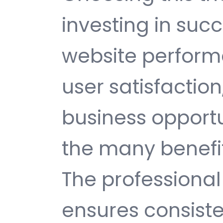
giriş
alobet
alobet
giriş
avrupabet
avrupabet
investing in suc
giriş
restbet
giriş
Betbigo
Betbigo
website perfor
giriş
Kalebet
Kalebet
giriş
Teosbet
Teosbet
giriş
Amgbahis
Amgbahis
user satisfactio
giriş
Royalbet
Royalbet
giriş
Jokerbet
Jokerbet
business opport
giriş
Vegabet
Vegabet
giriş
Betzula
Betzula
giriş
Editörbet
Editörbet
the many benefit
giriş
romabet
giriş
norabahis
The professiona
giriş
enbet
enbet
giriş
bahiscasino
bahiscasino
giriş
pokerklas
pokerklas
ensures consisten
giriş
betzula
betzula