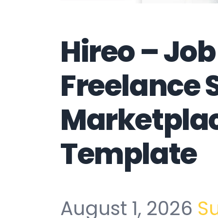
giriş
alobet
alobet
giriş
hiltonbet
hiltonbet
giriş
imajbet
imajbet
Hireo – Jo
giriş
kulisbet
kulisbet
giriş
jokerbet
giriş
pulibet
Freelance 
giriş
pulibet
giriş
pusulabet
giriş
pusulabet
Marketpla
giriş
Cratosroyalbet
giriş
Cratosroyalbet
Template
giriş
Grandpashabet
giriş
Grandpashabet
giriş
biabet
giriş
betplay
giriş
jasminbet
August 1, 2026
S
giriş
Festwin
Festwin
giriş
Restbet
Restbet