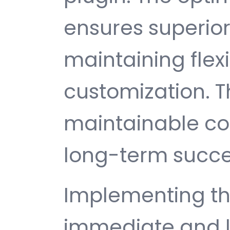
giriş
Betbigo
Betbigo
ensures superio
giriş
Kalebet
Kalebet
giriş
Teosbet
Teosbet
giriş
Amgbahis
Amgbahis
maintaining flexib
giriş
Royalbet
Royalbet
giriş
Jokerbet
Jokerbet
customization. T
giriş
Zulabet
Zulabet
giriş
Matbet
Matbet
giriş
Pusulabet
Pusulabet
maintainable c
giriş
Meybet
Meybet
giriş
romabet
romabet
long-term succe
giriş
norabahis
norabahis
giriş
enbet
enbet
giriş
bahiscasino
bahiscasino
Implementing thi
giriş
pokerklas
giriş
betzula
betzula
giriş
amgbahis
immediate and l