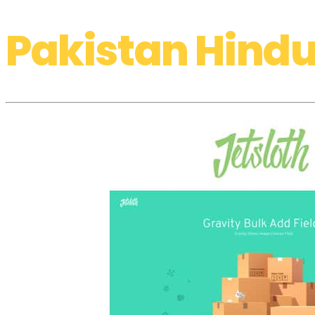
giriş
norabahis
norabahis
norabahis
giriş
Ultrabet
Ultrabet
Pakistan Hindu
giriş
Sonbahis
Sonbahis
giriş
Enjoybet
Enjoybet
giriş
Norabahis
Norabahis
giriş
Amgbahis
Amgbahis
giriş
Pokerklas
Pokerklas
giriş
Masterbetting
Masterbetting
giriş
Betgar
Betgar
giriş
Romabet
Romabet
giriş
Marsbahis
Marsbahis
giriş
Atmbahis
Atmbahis
giriş
Meritking
Meritking
giriş
betnis
giriş
efesbet
efesbet
giriş
marsbahis
giriş
holiganbet
holiganbet
giriş
maksibet
maksibet