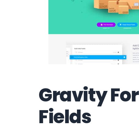
giriş
alobet
alobet
giriş
hiltonbet
hiltonbet
giriş
imajbet
imajbet
giriş
kulisbet
kulisbet
giriş
jokerbet
giriş
pulibet
giriş
pulibet
giriş
pusulabet
giriş
pusulabet
giriş
Cratosroyalbet
giriş
Cratosroyalbet
Gravity Fo
giriş
Grandpashabet
giriş
Grandpashabet
giriş
biabet
Fields
giriş
betplay
giriş
jasminbet
giriş
Festwin
Festwin
giriş
Restbet
Restbet