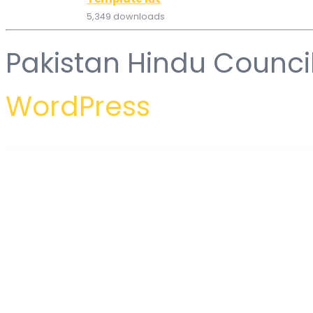
giriş
betzula
5,349 downloads
giriş
bahiscasino
giriş
avrupabet
avrupabet
Pakistan Hindu Counci
giriş
alobet
alobet
giriş
restbet
restbet
giriş
http://mikefreemanministries.com/
WordPress
giriş
https://tr.romabet-
sanal-
orjinal1.vip/
https://plan-
WordPress Hub
Hibiscus – Alternative Medicine and Organic Shop WordPress Theme
hibreed – WordPress & WHMCS Hosting Theme
Hide My WP - Amazing Security Plugin for WordPress!
Hide Price Product for WooCommerce
reprise-
activite.com/
https://plan-
reprise-
activite.com/
giriş
https://tr.betplay-
sanal-
orjinal.vip/
https://dentalcaremichalin.pl/
giriş
https://tr.editorbet-
sanal-