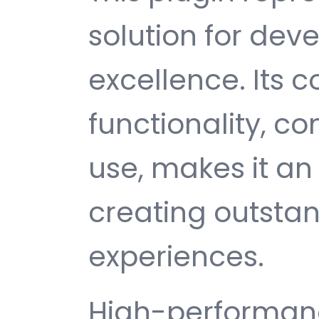
giriş
amgbahis
amgbahis
giriş
alobet
solution for de
giriş
restbet
restbet
giriş
norabahis
excellence. Its
giriş
Kalebet
Kalebet
giriş
Netbahis
Netbahis
giriş
Teosbet
Teosbet
functionality, c
giriş
grandbetting
grandbetting
giriş
Amgbahis
Amgbahis
use, makes it an 
giriş
Romabet
Romabet
giriş
Teosbet
Teosbet
giriş
Betplay
Betplay
creating outsta
giriş
Enjoybet
Enjoybet
giriş
Editorbet
Editorbet
experiences.
giriş
Vegabet
Vegabet
giriş
Sonbahis
Sonbahis
giriş
aresbet
aresbet
aresbet
High-performanc
giriş
aresbet