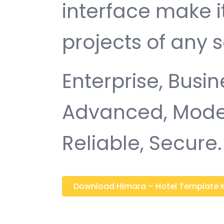
giriş
Atlasbet
Atlasbet
interface make i
giriş
Atlasbet
Atlasbet
giriş
romabet
romabet
projects of any s
giriş
norabahis
norabahis
giriş
enbet
enbet
giriş
amgbahis
amgbahis
Enterprise, Busin
giriş
pokerklas
pokerklas
giriş
betzula
betzula
giriş
bahiscasino
bahiscasino
Advanced, Moder
giriş
avrupabet
avrupabet
giriş
alobet
alobet
Reliable, Secure.
giriş
restbet
restbet
giriş
Kalebet
Kalebet
giriş
Betbigo
Betbigo
giriş
Teosbet
Teosbet
Download Himara – Hotel Template Ki
giriş
Amgbahis
Amgbahis
giriş
Royalbet
Royalbet
giriş
Jokerbet
Jokerbet