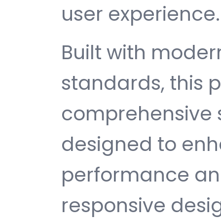
user experience.
giriş
bahiscasino
bahiscasino
giriş
romabet
romabet
giriş
norabahis
norabahis
Built with mode
giriş
enbet
enbet
giriş
amgbahis
amgbahis
giriş
pokerklas
pokerklas
standards, this p
giriş
betzula
betzula
giriş
bahiscasino
bahiscasino
comprehensive s
giriş
avrupabet
avrupabet
giriş
alobet
alobet
giriş
restbet
restbet
designed to enh
giriş
Betbigo
Betbigo
giriş
Kalebet
Kalebet
performance and
giriş
Amgbahis
Amgbahis
giriş
Royalbet
Royalbet
giriş
Teosbet
Teosbet
responsive desi
giriş
Jokerbet
Jokerbet
giriş
Vegabet
Vegabet