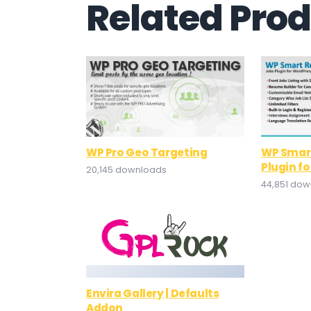
Related Pro
giriş
Vegabet
Vegabet
giriş
Betzula
Betzula
giriş
Meybet
Meybet
giriş
Kalebet
Kalebet
giriş
Betbigo
Betbigo
giriş
Teosbet
Teosbet
giriş
Vegabet
Vegabet
giriş
Restbet
WP Pro Geo Targeting
WP Smart
Restbet
Plugin f
20,145 downloads
giriş
Betplay
Betplay
44,851 do
giriş
Efesbet
Efesbet
giriş
Enjoybet
giriş
romabet
romabet
giriş
norabahis
norabahis
giriş
enbet
enbet
giriş
pulibet
Envira Gallery | Defaults
giriş
pokerklas
pokerklas
Addon