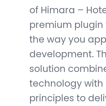
giriş
Amgbahis
Amgbahis
of Himara – Hote
giriş
Romabet
Romabet
giriş
Grandpashabet
Grandpashabet
premium plugin t
giriş
Marsbahis
Marsbahis
giriş
pulibet
giriş
pulibet
the way you ap
giriş
pusulabet
giriş
pusulabet
development. Th
giriş
Cratosroyalbet
giriş
Cratosroyalbet
giriş
Grandpashabet
Grandpashabet
solution combin
giriş
Grandpashabet
giriş
biabet
technology with 
giriş
betplay
giriş
jasminbet
giriş
dedebet
principles to del
giriş
https://kaystudio.net
https://kaystudio.net
giriş
holiganbet
holiganbet