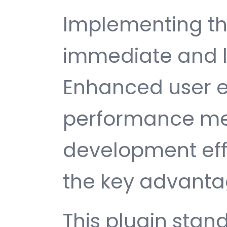
giriş
Betbigo
Betbigo
Implementing thi
giriş
Kalebet
Kalebet
giriş
Teosbet
Teosbet
immediate and l
giriş
Amgbahis
Amgbahis
giriş
Royalbet
Royalbet
giriş
Jokerbet
Jokerbet
Enhanced user e
giriş
Zulabet
Zulabet
giriş
Matbet
Matbet
performance met
giriş
Pusulabet
Pusulabet
giriş
Meybet
Meybet
giriş
romabet
romabet
development ef
giriş
norabahis
norabahis
giriş
enbet
enbet
the key advantag
giriş
bahiscasino
bahiscasino
giriş
pokerklas
giriş
betzula
betzula
This plugin stan
giriş
amgbahis