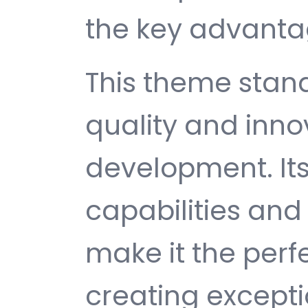
giriş
alobet
alobet
giriş
avrupabet
avrupabet
the key advantag
giriş
restbet
giriş
Betbigo
Betbigo
giriş
Kalebet
Kalebet
This theme stan
giriş
Teosbet
Teosbet
giriş
Amgbahis
Amgbahis
quality and inno
giriş
Royalbet
Royalbet
giriş
Jokerbet
Jokerbet
giriş
Vegabet
Vegabet
development. It
giriş
Betzula
Betzula
giriş
Editörbet
Editörbet
capabilities and
giriş
romabet
giriş
norabahis
giriş
enbet
enbet
make it the perf
giriş
bahiscasino
bahiscasino
giriş
pokerklas
pokerklas
creating except
giriş
betzula
betzula