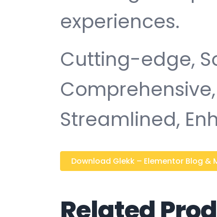
giriş
amgbahis
amgbahis
giriş
alobet
experiences.
giriş
restbet
restbet
giriş
norabahis
giriş
Kalebet
Kalebet
Cutting-edge, So
giriş
Netbahis
Netbahis
giriş
Teosbet
Teosbet
Comprehensive, I
giriş
grandbetting
grandbetting
giriş
Amgbahis
Amgbahis
giriş
Romabet
Romabet
Streamlined, Enh
giriş
Teosbet
Teosbet
giriş
Betplay
Betplay
giriş
Enjoybet
Enjoybet
giriş
Editorbet
Editorbet
Download Glekk – Elementor Blog & Ma
giriş
Vegabet
Vegabet
giriş
Sonbahis
Sonbahis
giriş
aresbet
aresbet
aresbet
Related Pro
giriş
aresbet