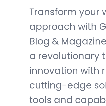
giriş
Amgbahis
Amgbahis
Transform your
giriş
Romabet
Romabet
giriş
Grandpashabet
Grandpashabet
giriş
Marsbahis
Marsbahis
approach with G
giriş
pulibet
giriş
pulibet
Blog & Magazin
giriş
pusulabet
giriş
pusulabet
giriş
Cratosroyalbet
a revolutionary
giriş
Cratosroyalbet
giriş
Grandpashabet
Grandpashabet
innovation with re
giriş
Grandpashabet
giriş
biabet
giriş
betplay
cutting-edge sol
giriş
jasminbet
giriş
dedebet
tools and capabi
giriş
https://kaystudio.net
https://kaystudio.net
giriş
holiganbet
holiganbet