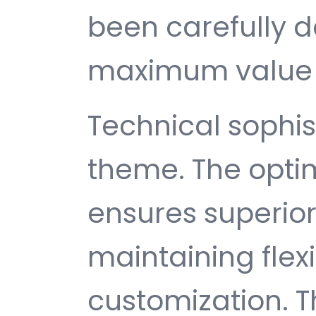
giriş
Betzula
Betzula
been carefully d
giriş
meybet
meybet
giriş
Atlasbet
Atlasbet
maximum value 
giriş
betnis
giriş
jokerbet
giriş
millibahis
Technical sophist
giriş
jasminbet
giriş
pulibet
giriş
pulibet
theme. The opti
giriş
holiganbet
giriş
pusulabet
ensures superio
giriş
cratosroyalbet
giriş
dedebet
giriş
betplay
betplay
maintaining flexib
giriş
Festwin
giriş
jasminbet
customization. T
giriş
biabet
giriş
Grandpashabet