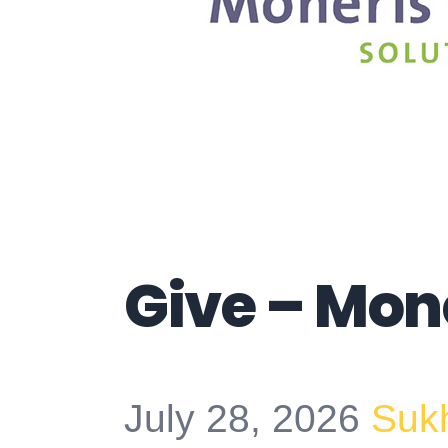
giriş
alobet
alobet
giriş
hiltonbet
hiltonbet
giriş
imajbet
imajbet
giriş
kulisbet
kulisbet
giriş
jokerbet
giriş
pulibet
giriş
pulibet
giriş
pusulabet
giriş
pusulabet
giriş
Cratosroyalbet
giriş
Cratosroyalbet
Give – Mon
giriş
Grandpashabet
giriş
Grandpashabet
giriş
biabet
giriş
betplay
giriş
jasminbet
July 28, 2026
Suk
giriş
Festwin
Festwin
giriş
Restbet
Restbet