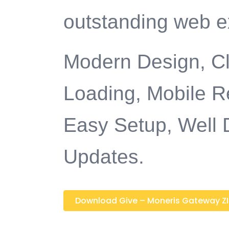
giriş
amgbahis
amgbahis
giriş
alobet
outstanding web e
giriş
restbet
restbet
giriş
norabahis
giriş
Kalebet
Kalebet
Modern Design, C
giriş
Netbahis
Netbahis
giriş
Teosbet
Teosbet
Loading, Mobile R
giriş
grandbetting
grandbetting
giriş
Amgbahis
Amgbahis
giriş
Romabet
Romabet
Easy Setup, Well
giriş
Teosbet
Teosbet
giriş
Betplay
Betplay
Updates.
giriş
Enjoybet
Enjoybet
giriş
Editorbet
Editorbet
giriş
Vegabet
Vegabet
giriş
Sonbahis
Sonbahis
Download Give – Moneris Gateway ZI
giriş
aresbet
aresbet
aresbet
giriş
aresbet