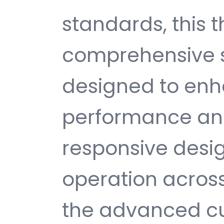
giriş
Betzula
Betzula
standards, this 
giriş
meybet
meybet
giriş
Atlasbet
Atlasbet
comprehensive s
giriş
betnis
giriş
jokerbet
giriş
millibahis
designed to enh
giriş
jasminbet
giriş
pulibet
performance and
giriş
pulibet
giriş
holiganbet
giriş
pusulabet
responsive desi
giriş
cratosroyalbet
giriş
dedebet
operation across
giriş
betplay
betplay
giriş
Festwin
giriş
jasminbet
the advanced cu
giriş
biabet
giriş
Grandpashabet