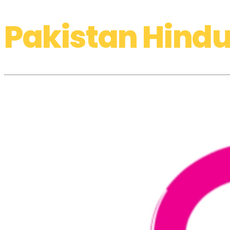
giriş
norabahis
norabahis
norabahis
giriş
Ultrabet
Ultrabet
Pakistan Hindu
giriş
Sonbahis
Sonbahis
giriş
Enjoybet
Enjoybet
giriş
Norabahis
Norabahis
giriş
Amgbahis
Amgbahis
giriş
Pokerklas
Pokerklas
giriş
Masterbetting
Masterbetting
giriş
Betgar
Betgar
giriş
Romabet
Romabet
giriş
Marsbahis
Marsbahis
giriş
Atmbahis
Atmbahis
giriş
Meritking
Meritking
giriş
betnis
giriş
efesbet
efesbet
giriş
marsbahis
giriş
holiganbet
holiganbet
giriş
maksibet
maksibet