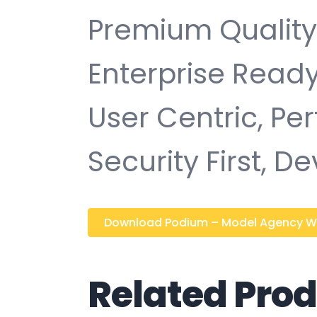
giriş
Vegabet
Vegabet
Premium Quality,
giriş
Betzula
Betzula
giriş
Meybet
Meybet
giriş
Kalebet
Kalebet
Enterprise Ready
giriş
Betbigo
Betbigo
giriş
Teosbet
Teosbet
User Centric, P
giriş
Vegabet
Vegabet
giriş
Restbet
Security First, D
Restbet
giriş
Betplay
Betplay
giriş
Efesbet
Efesbet
giriş
Enjoybet
Download Podium – Model Agency Wor
giriş
romabet
romabet
giriş
norabahis
norabahis
giriş
enbet
enbet
Related Pro
giriş
pulibet
giriş
pokerklas
pokerklas