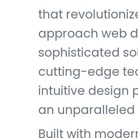
giriş
bahiscasino
bahiscasino
that revolutioni
giriş
romabet
romabet
giriş
norabahis
norabahis
approach web d
giriş
enbet
enbet
giriş
amgbahis
amgbahis
giriş
pokerklas
pokerklas
sophisticated s
giriş
betzula
betzula
giriş
bahiscasino
bahiscasino
cutting-edge te
giriş
avrupabet
avrupabet
giriş
alobet
alobet
giriş
restbet
restbet
intuitive design 
giriş
Betbigo
Betbigo
giriş
Kalebet
Kalebet
an unparalleled 
giriş
Amgbahis
Amgbahis
giriş
Royalbet
Royalbet
giriş
Teosbet
Teosbet
Built with mode
giriş
Jokerbet
Jokerbet
giriş
Vegabet
Vegabet