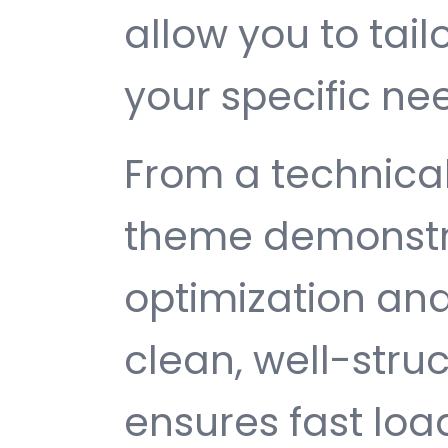
allow you to tail
giriş
Betbigo
Betbigo
giriş
Kalebet
Kalebet
giriş
Teosbet
Teosbet
your specific ne
giriş
Amgbahis
Amgbahis
giriş
Royalbet
Royalbet
giriş
Jokerbet
Jokerbet
From a technical
giriş
Zulabet
Zulabet
giriş
Matbet
Matbet
theme demonstr
giriş
Pusulabet
Pusulabet
giriş
Meybet
Meybet
giriş
romabet
romabet
optimization and
giriş
norabahis
norabahis
giriş
enbet
enbet
clean, well-str
giriş
bahiscasino
bahiscasino
giriş
pokerklas
giriş
betzula
betzula
ensures fast loa
giriş
amgbahis