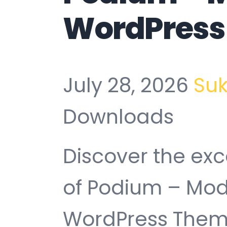
giriş
Amgbahis
Amgbahis
WordPress
giriş
Romabet
Romabet
giriş
Grandpashabet
Grandpashabet
giriş
Marsbahis
Marsbahis
giriş
pulibet
giriş
pulibet
July 28, 2026
Su
giriş
pusulabet
giriş
pusulabet
Downloads
giriş
Cratosroyalbet
giriş
Cratosroyalbet
giriş
Grandpashabet
Grandpashabet
Discover the exc
giriş
Grandpashabet
giriş
biabet
giriş
betplay
of Podium – Mo
giriş
jasminbet
giriş
dedebet
WordPress Them
giriş
https://kaystudio.net
https://kaystudio.net
giriş
holiganbet
holiganbet