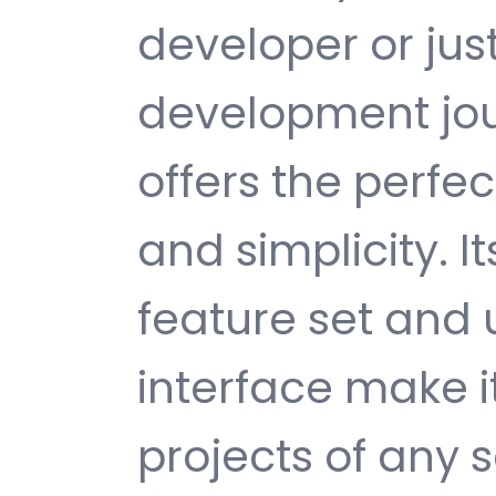
giriş
Atlasbet
Atlasbet
developer or jus
giriş
Atlasbet
Atlasbet
giriş
romabet
romabet
giriş
norabahis
norabahis
development jou
giriş
enbet
enbet
giriş
amgbahis
amgbahis
offers the perfe
giriş
pokerklas
pokerklas
giriş
betzula
betzula
giriş
bahiscasino
bahiscasino
and simplicity. 
giriş
avrupabet
avrupabet
giriş
alobet
alobet
feature set and 
giriş
restbet
restbet
giriş
Kalebet
Kalebet
giriş
Betbigo
Betbigo
interface make i
giriş
Teosbet
Teosbet
giriş
Amgbahis
Amgbahis
projects of any s
giriş
Royalbet
Royalbet
giriş
Jokerbet
Jokerbet