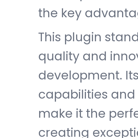
giriş
alobet
alobet
giriş
avrupabet
avrupabet
the key advantag
giriş
restbet
giriş
Betbigo
Betbigo
giriş
Kalebet
Kalebet
This plugin stan
giriş
Teosbet
Teosbet
giriş
Amgbahis
Amgbahis
quality and inno
giriş
Royalbet
Royalbet
giriş
Jokerbet
Jokerbet
giriş
Vegabet
Vegabet
development. It
giriş
Betzula
Betzula
giriş
Editörbet
Editörbet
capabilities and
giriş
romabet
giriş
norabahis
giriş
enbet
enbet
make it the perf
giriş
bahiscasino
bahiscasino
giriş
pokerklas
pokerklas
creating except
giriş
betzula
betzula