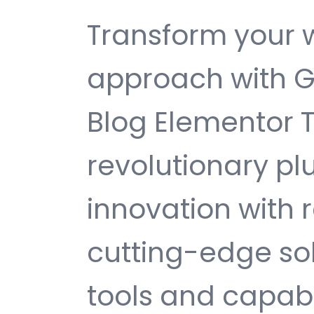
giriş
Amgbahis
Amgbahis
Transform your
giriş
Romabet
Romabet
giriş
Grandpashabet
Grandpashabet
giriş
Marsbahis
Marsbahis
approach with G
giriş
pulibet
giriş
pulibet
Blog Elementor T
giriş
pusulabet
giriş
pusulabet
giriş
Cratosroyalbet
revolutionary pl
giriş
Cratosroyalbet
giriş
Grandpashabet
Grandpashabet
innovation with re
giriş
Grandpashabet
giriş
biabet
giriş
betplay
cutting-edge sol
giriş
jasminbet
giriş
dedebet
tools and capabi
giriş
https://kaystudio.net
https://kaystudio.net
giriş
holiganbet
holiganbet