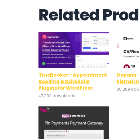
giriş
Atlasbet
Atlasbet
Related Pro
giriş
Atlasbet
Atlasbet
giriş
romabet
romabet
giriş
norabahis
norabahis
giriş
enbet
enbet
giriş
amgbahis
amgbahis
giriş
pokerklas
pokerklas
giriş
betzula
betzula
giriş
bahiscasino
bahiscasino
giriş
avrupabet
avrupabet
TrueBooker – Appointment
Dayana 
giriş
alobet
alobet
Booking & Scheduler
Elemento
giriş
restbet
restbet
Plugins for WordPress
36,289 do
giriş
Kalebet
Kalebet
47,292 downloads
giriş
Betbigo
Betbigo
giriş
Teosbet
Teosbet
giriş
Amgbahis
Amgbahis
giriş
Royalbet
Royalbet
giriş
Jokerbet
Jokerbet