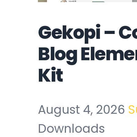
giriş
alobet
alobet
giriş
hiltonbet
hiltonbet
giriş
imajbet
imajbet
Gekopi – C
giriş
kulisbet
kulisbet
giriş
jokerbet
giriş
pulibet
Blog Eleme
giriş
pulibet
giriş
pusulabet
giriş
pusulabet
Kit
giriş
Cratosroyalbet
giriş
Cratosroyalbet
giriş
Grandpashabet
giriş
Grandpashabet
giriş
biabet
August 4, 2026
S
giriş
betplay
giriş
jasminbet
Downloads
giriş
Festwin
Festwin
giriş
Restbet
Restbet