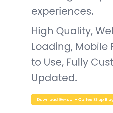
giriş
amgbahis
amgbahis
giriş
alobet
experiences.
giriş
restbet
restbet
giriş
norabahis
giriş
Kalebet
Kalebet
High Quality, We
giriş
Netbahis
Netbahis
giriş
Teosbet
Teosbet
Loading, Mobile 
giriş
grandbetting
grandbetting
giriş
Amgbahis
Amgbahis
giriş
Romabet
Romabet
to Use, Fully Cu
giriş
Teosbet
Teosbet
giriş
Betplay
Betplay
Updated.
giriş
Enjoybet
Enjoybet
giriş
Editorbet
Editorbet
giriş
Vegabet
Vegabet
giriş
Sonbahis
Sonbahis
Download Gekopi – Coffee Shop Blog E
giriş
aresbet
aresbet
aresbet
giriş
aresbet