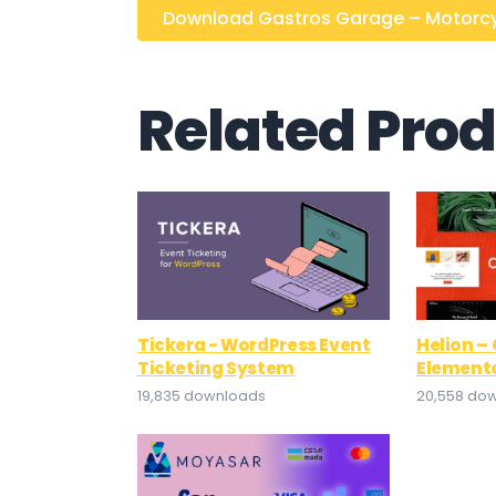
giriş
Atlasbet
Atlasbet
Download Gastros Garage – Motorcycl
giriş
Atlasbet
Atlasbet
giriş
romabet
romabet
giriş
norabahis
norabahis
Related Pro
giriş
enbet
enbet
giriş
amgbahis
amgbahis
giriş
pokerklas
pokerklas
giriş
betzula
betzula
giriş
bahiscasino
bahiscasino
giriş
avrupabet
avrupabet
giriş
alobet
alobet
giriş
restbet
restbet
giriş
Kalebet
Kalebet
Tickera - WordPress Event
Helion – 
giriş
Betbigo
Betbigo
Ticketing System
Elemento
giriş
Teosbet
Teosbet
19,835 downloads
20,558 do
giriş
Amgbahis
Amgbahis
giriş
Royalbet
Royalbet
giriş
Jokerbet
Jokerbet