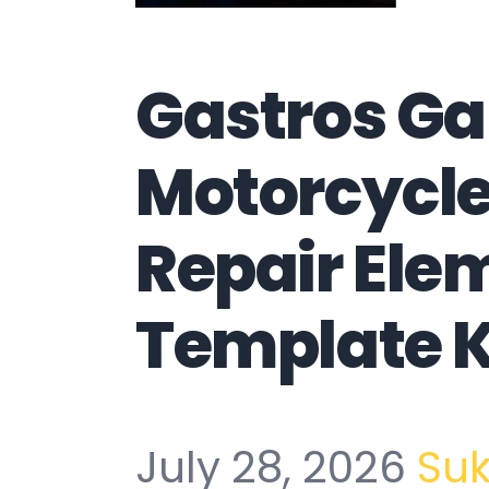
giriş
alobet
alobet
giriş
hiltonbet
hiltonbet
giriş
imajbet
imajbet
Gastros Ga
giriş
kulisbet
kulisbet
giriş
jokerbet
giriş
pulibet
Motorcycle
giriş
pulibet
giriş
pusulabet
giriş
pusulabet
Repair Ele
giriş
Cratosroyalbet
giriş
Cratosroyalbet
Template K
giriş
Grandpashabet
giriş
Grandpashabet
giriş
biabet
giriş
betplay
giriş
jasminbet
July 28, 2026
Su
giriş
Festwin
Festwin
giriş
Restbet
Restbet