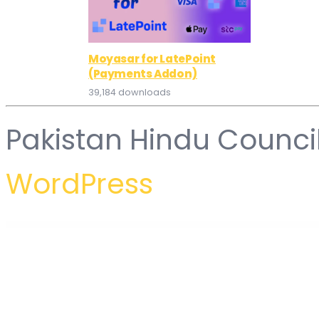
giriş
Vegabet
Vegabet
giriş
Betzula
Betzula
giriş
Meybet
Meybet
giriş
Kalebet
Kalebet
Moyasar for LatePoint
(Payments Addon)
giriş
Betbigo
Betbigo
giriş
Teosbet
Teosbet
39,184 downloads
giriş
Vegabet
Pakistan Hindu Counci
Vegabet
giriş
Restbet
Restbet
WordPress
giriş
Betplay
Betplay
giriş
Efesbet
Efesbet
giriş
Enjoybet
WordPress Hub
Playroom – Kids & Kindergarten WordPress Theme
PlayTube IOS – Sharing Video Script Mobile IOS Native Application
Playwize - Kids Education Elementor Template Kit
Plazart – Construction Equipment WordPress Theme
Plesho
giriş
romabet
romabet
giriş
norabahis
norabahis
giriş
enbet
enbet
giriş
pulibet
giriş
pokerklas
pokerklas