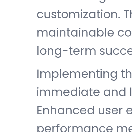
giriş
Betbigo
Betbigo
customization. T
giriş
Kalebet
Kalebet
giriş
Teosbet
Teosbet
maintainable c
giriş
Amgbahis
Amgbahis
giriş
Royalbet
Royalbet
giriş
Jokerbet
Jokerbet
long-term succe
giriş
Zulabet
Zulabet
giriş
Matbet
Matbet
giriş
Pusulabet
Pusulabet
Implementing thi
giriş
Meybet
Meybet
giriş
romabet
romabet
immediate and l
giriş
norabahis
norabahis
giriş
enbet
enbet
giriş
bahiscasino
bahiscasino
Enhanced user e
giriş
pokerklas
giriş
betzula
betzula
performance met
giriş
amgbahis