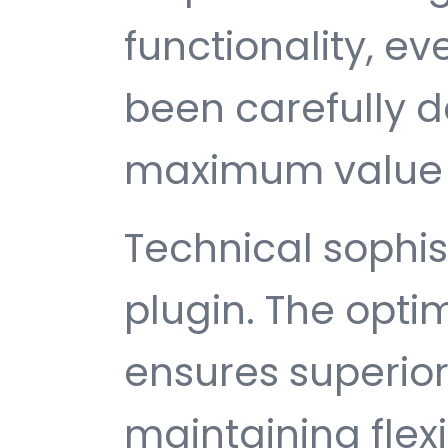
giriş
Betzula
Betzula
functionality, e
giriş
meybet
meybet
giriş
Atlasbet
Atlasbet
been carefully d
giriş
betnis
giriş
jokerbet
giriş
millibahis
maximum value 
giriş
jasminbet
giriş
pulibet
giriş
pulibet
Technical sophist
giriş
holiganbet
giriş
pusulabet
plugin. The opti
giriş
cratosroyalbet
giriş
dedebet
giriş
betplay
betplay
ensures superio
giriş
Festwin
giriş
jasminbet
maintaining flexib
giriş
biabet
giriş
Grandpashabet