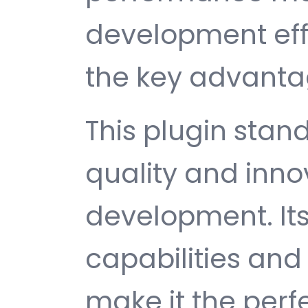
giriş
alobet
alobet
giriş
avrupabet
avrupabet
development ef
giriş
restbet
giriş
Betbigo
Betbigo
the key advantag
giriş
Kalebet
Kalebet
giriş
Teosbet
Teosbet
giriş
Amgbahis
Amgbahis
This plugin stan
giriş
Royalbet
Royalbet
giriş
Jokerbet
Jokerbet
giriş
Vegabet
Vegabet
quality and inno
giriş
Betzula
Betzula
giriş
Editörbet
Editörbet
development. It
giriş
romabet
giriş
norabahis
giriş
enbet
enbet
capabilities and
giriş
bahiscasino
bahiscasino
giriş
pokerklas
pokerklas
make it the perf
giriş
betzula
betzula