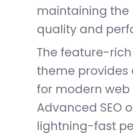
giriş
bahiscasino
bahiscasino
maintaining the 
giriş
romabet
romabet
giriş
norabahis
norabahis
quality and per
giriş
enbet
enbet
giriş
amgbahis
amgbahis
giriş
pokerklas
pokerklas
The feature-rich 
giriş
betzula
betzula
giriş
bahiscasino
bahiscasino
giriş
avrupabet
avrupabet
theme provides 
giriş
alobet
alobet
giriş
restbet
restbet
for modern web
giriş
Betbigo
Betbigo
giriş
Kalebet
Kalebet
giriş
Amgbahis
Amgbahis
Advanced SEO op
giriş
Royalbet
Royalbet
giriş
Teosbet
Teosbet
lightning-fast 
giriş
Jokerbet
Jokerbet
giriş
Vegabet
Vegabet