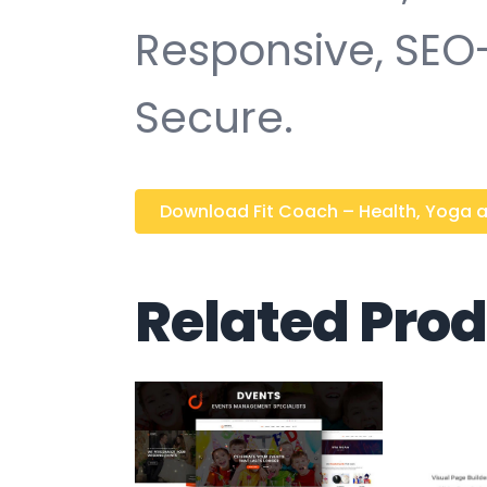
giriş
Atlasbet
Atlasbet
giriş
Atlasbet
Atlasbet
Responsive, SEO-f
giriş
romabet
romabet
giriş
norabahis
norabahis
Secure.
giriş
enbet
enbet
giriş
amgbahis
amgbahis
giriş
pokerklas
pokerklas
giriş
betzula
betzula
Download Fit Coach – Health, Yoga an
giriş
bahiscasino
bahiscasino
giriş
avrupabet
avrupabet
giriş
alobet
alobet
Related Pro
giriş
restbet
restbet
giriş
Kalebet
Kalebet
giriş
Betbigo
Betbigo
giriş
Teosbet
Teosbet
giriş
Amgbahis
Amgbahis
giriş
Royalbet
Royalbet
giriş
Jokerbet
Jokerbet