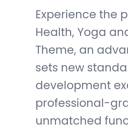
giriş
Amgbahis
Amgbahis
Experience the p
giriş
Romabet
Romabet
giriş
Grandpashabet
Grandpashabet
giriş
Marsbahis
Marsbahis
Health, Yoga and
giriş
pulibet
giriş
pulibet
Theme, an adva
giriş
pusulabet
giriş
pusulabet
giriş
Cratosroyalbet
sets new standa
giriş
Cratosroyalbet
giriş
Grandpashabet
Grandpashabet
development exc
giriş
Grandpashabet
giriş
biabet
giriş
betplay
professional-gra
giriş
jasminbet
giriş
dedebet
unmatched funct
giriş
https://kaystudio.net
https://kaystudio.net
giriş
holiganbet
holiganbet