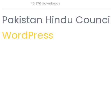
giriş
betzula
45,370 downloads
giriş
bahiscasino
giriş
avrupabet
avrupabet
Pakistan Hindu Counci
giriş
alobet
alobet
giriş
restbet
restbet
WordPress
giriş
http://mikefreemanministries.com/
giriş
https://tr.romabet-
sanal-
orjinal1.vip/
https://plan-
WordPress Hub
ArcherBooks - Author & eBook Resume Elementor Pro Template Kit
Archi – Interior Design WordPress Theme
Archita – Architecture & Interior Design Elementor Template Kit
Architeca – Architecture Agency & Interior Design Elementor Template
reprise-
activite.com/
https://plan-
reprise-
activite.com/
giriş
https://tr.betplay-
sanal-
orjinal.vip/
https://dentalcaremichalin.pl/
giriş
https://tr.editorbet-
sanal-