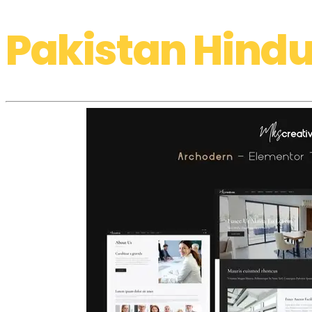
giriş
norabahis
norabahis
norabahis
giriş
Ultrabet
Ultrabet
Pakistan Hindu
giriş
Sonbahis
Sonbahis
giriş
Enjoybet
Enjoybet
giriş
Norabahis
Norabahis
giriş
Amgbahis
Amgbahis
giriş
Pokerklas
Pokerklas
giriş
Masterbetting
Masterbetting
giriş
Betgar
Betgar
giriş
Romabet
Romabet
giriş
Marsbahis
Marsbahis
giriş
Atmbahis
Atmbahis
giriş
Meritking
Meritking
giriş
betnis
giriş
efesbet
efesbet
giriş
marsbahis
giriş
holiganbet
holiganbet
giriş
maksibet
maksibet