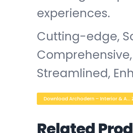
giriş
amgbahis
amgbahis
giriş
alobet
experiences.
giriş
restbet
restbet
giriş
norabahis
giriş
Kalebet
Kalebet
Cutting-edge, So
giriş
Netbahis
Netbahis
giriş
Teosbet
Teosbet
Comprehensive, I
giriş
grandbetting
grandbetting
giriş
Amgbahis
Amgbahis
giriş
Romabet
Romabet
Streamlined, Enh
giriş
Teosbet
Teosbet
giriş
Betplay
Betplay
giriş
Enjoybet
Enjoybet
giriş
Editorbet
Editorbet
Download Archodern – Interior & A... 
giriş
Vegabet
Vegabet
giriş
Sonbahis
Sonbahis
giriş
aresbet
aresbet
aresbet
Related Pro
giriş
aresbet