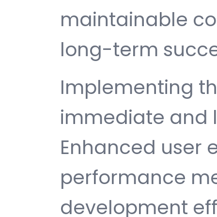
giriş
Betbigo
Betbigo
maintainable c
giriş
Kalebet
Kalebet
giriş
Teosbet
Teosbet
long-term succe
giriş
Amgbahis
Amgbahis
giriş
Royalbet
Royalbet
giriş
Jokerbet
Jokerbet
Implementing thi
giriş
Zulabet
Zulabet
giriş
Matbet
Matbet
giriş
Pusulabet
Pusulabet
immediate and l
giriş
Meybet
Meybet
giriş
romabet
romabet
Enhanced user e
giriş
norabahis
norabahis
giriş
enbet
enbet
giriş
bahiscasino
bahiscasino
performance met
giriş
pokerklas
giriş
betzula
betzula
development ef
giriş
amgbahis