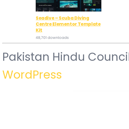
giriş
Vegabet
Vegabet
giriş
Betzula
Betzula
giriş
Meybet
Meybet
Seadive – Scuba Diving
giriş
Kalebet
Kalebet
Centre Elementor Template
Kit
giriş
Betbigo
Betbigo
giriş
Teosbet
Teosbet
48,701 downloads
giriş
Vegabet
Vegabet
Pakistan Hindu Counci
giriş
Restbet
Restbet
WordPress
giriş
Betplay
Betplay
giriş
Efesbet
Efesbet
giriş
Enjoybet
WordPress Hub
Easy Digital Downloads Acquisition Survey Addon
Easy Digital Downloads ActiveCampaign
Easy Digital Downloads Add to Cart Popup Addon
Easy Digital Dow
giriş
romabet
romabet
giriş
norabahis
norabahis
giriş
enbet
enbet
giriş
pulibet
giriş
pokerklas
pokerklas