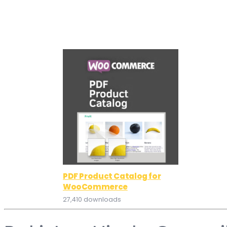
giriş
betzula
giriş
bahiscasino
giriş
avrupabet
avrupabet
giriş
alobet
alobet
giriş
restbet
restbet
giriş
http://mikefreemanministries.com/
giriş
https://tr.romabet-
sanal-
orjinal1.vip/
https://plan-
reprise-
activite.com/
https://plan-
reprise-
activite.com/
giriş
https://tr.betplay-
PDF Product Catalog for
sanal-
WooCommerce
orjinal.vip/
https://dentalcaremichalin.pl/
27,410 downloads
giriş
https://tr.editorbet-
sanal-