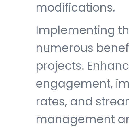
giriş
alobet
alobet
modifications.
giriş
avrupabet
avrupabet
giriş
restbet
giriş
Betbigo
Betbigo
Implementing thi
giriş
Kalebet
Kalebet
giriş
Teosbet
Teosbet
numerous benefi
giriş
Amgbahis
Amgbahis
giriş
Royalbet
Royalbet
giriş
Jokerbet
Jokerbet
projects. Enhan
giriş
Vegabet
Vegabet
giriş
Betzula
Betzula
engagement, im
giriş
Editörbet
Editörbet
giriş
romabet
giriş
norabahis
rates, and strea
giriş
enbet
enbet
giriş
bahiscasino
bahiscasino
management are 
giriş
pokerklas
pokerklas
giriş
betzula
betzula