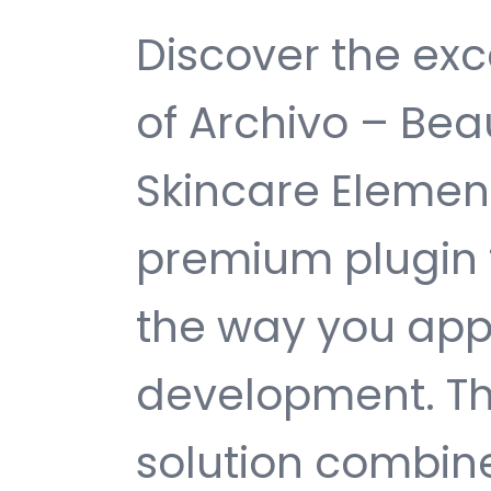
giriş
Amgbahis
Amgbahis
Discover the exc
giriş
Romabet
Romabet
giriş
Grandpashabet
Grandpashabet
giriş
Marsbahis
Marsbahis
of Archivo – Be
giriş
pulibet
giriş
pulibet
Skincare Element
giriş
pusulabet
giriş
pusulabet
giriş
Cratosroyalbet
premium plugin t
giriş
Cratosroyalbet
giriş
Grandpashabet
Grandpashabet
the way you ap
giriş
Grandpashabet
giriş
biabet
giriş
betplay
development. Th
giriş
jasminbet
giriş
dedebet
solution combin
giriş
https://kaystudio.net
https://kaystudio.net
giriş
holiganbet
holiganbet