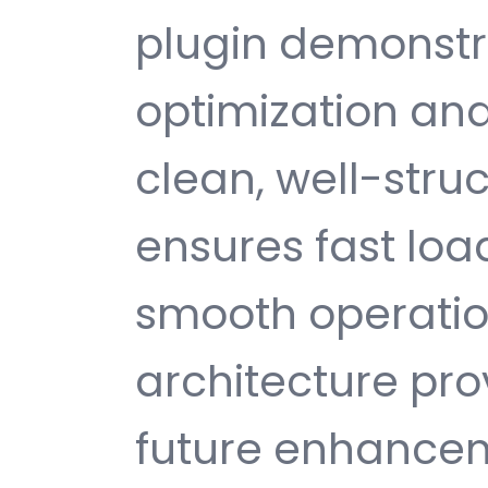
giriş
Betbigo
Betbigo
plugin demonstr
giriş
Kalebet
Kalebet
giriş
Teosbet
Teosbet
optimization and
giriş
Amgbahis
Amgbahis
giriş
Royalbet
Royalbet
clean, well-str
giriş
Jokerbet
Jokerbet
giriş
Zulabet
Zulabet
giriş
Matbet
Matbet
ensures fast loa
giriş
Pusulabet
Pusulabet
giriş
Meybet
Meybet
smooth operatio
giriş
romabet
romabet
giriş
norabahis
norabahis
giriş
enbet
enbet
architecture provi
giriş
bahiscasino
bahiscasino
giriş
pokerklas
future enhance
giriş
betzula
betzula
giriş
amgbahis