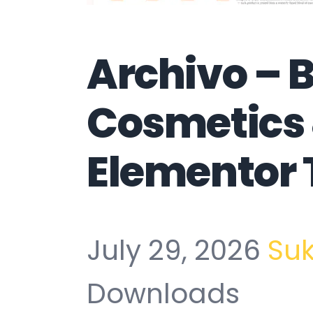
giriş
alobet
alobet
giriş
hiltonbet
hiltonbet
giriş
imajbet
imajbet
Archivo – 
giriş
kulisbet
kulisbet
giriş
jokerbet
giriş
pulibet
Cosmetics 
giriş
pulibet
giriş
pusulabet
giriş
pusulabet
Elementor 
giriş
Cratosroyalbet
giriş
Cratosroyalbet
giriş
Grandpashabet
giriş
Grandpashabet
giriş
biabet
July 29, 2026
Su
giriş
betplay
giriş
jasminbet
Downloads
giriş
Festwin
Festwin
giriş
Restbet
Restbet