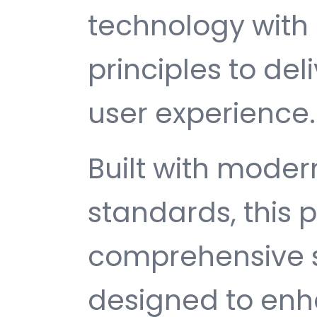
giriş
bahiscasino
bahiscasino
technology with 
giriş
romabet
romabet
giriş
norabahis
norabahis
principles to del
giriş
enbet
enbet
giriş
amgbahis
amgbahis
user experience.
giriş
pokerklas
pokerklas
giriş
betzula
betzula
giriş
bahiscasino
bahiscasino
giriş
avrupabet
avrupabet
Built with mode
giriş
alobet
alobet
giriş
restbet
restbet
standards, this p
giriş
Betbigo
Betbigo
giriş
Kalebet
Kalebet
giriş
Amgbahis
Amgbahis
comprehensive s
giriş
Royalbet
Royalbet
giriş
Teosbet
Teosbet
designed to enh
giriş
Jokerbet
Jokerbet
giriş
Vegabet
Vegabet