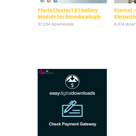
giriş
betzula
giriş
bahiscasino
PhotoCluster 1.8 | Gallery
Eternal
Module for Gmedia plugin
Elemento
giriş
avrupabet
avrupabet
37,234 downloads
8,374 dow
giriş
alobet
alobet
giriş
restbet
restbet
giriş
http://mikefreemanministries.com/
giriş
https://tr.romabet-
sanal-
orjinal1.vip/
https://plan-
reprise-
activite.com/
https://plan-
reprise-
activite.com/
giriş
https://tr.betplay-
sanal-
orjinal.vip/
https://dentalcaremichalin.pl/
giriş
https://tr.editorbet-
sanal-