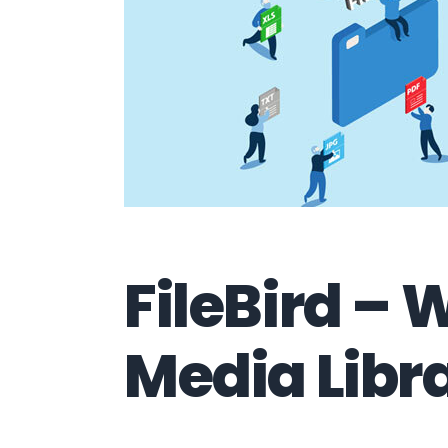
giriş
alobet
alobet
giriş
hiltonbet
hiltonbet
giriş
imajbet
imajbet
giriş
kulisbet
kulisbet
giriş
jokerbet
giriş
pulibet
giriş
pulibet
giriş
pusulabet
giriş
pusulabet
giriş
Cratosroyalbet
giriş
Cratosroyalbet
FileBird –
giriş
Grandpashabet
giriş
Grandpashabet
giriş
biabet
Media Libr
giriş
betplay
giriş
jasminbet
giriş
Festwin
Festwin
giriş
Restbet
Restbet