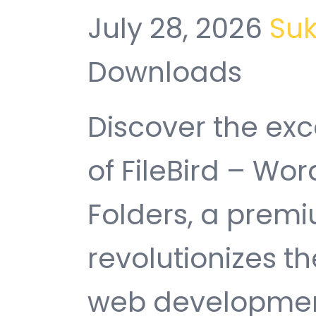
giriş
Amgbahis
Amgbahis
July 28, 2026
Su
giriş
Romabet
Romabet
giriş
Grandpashabet
Grandpashabet
Downloads
giriş
Marsbahis
Marsbahis
giriş
pulibet
giriş
pulibet
Discover the exc
giriş
pusulabet
giriş
pusulabet
giriş
Cratosroyalbet
of FileBird – Wo
giriş
Cratosroyalbet
giriş
Grandpashabet
Grandpashabet
Folders, a premi
giriş
Grandpashabet
giriş
biabet
giriş
betplay
revolutionizes 
giriş
jasminbet
giriş
dedebet
web development
giriş
https://kaystudio.net
https://kaystudio.net
giriş
holiganbet
holiganbet