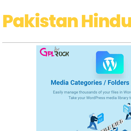
giriş
norabahis
norabahis
norabahis
giriş
Ultrabet
Ultrabet
Pakistan Hindu
giriş
Sonbahis
Sonbahis
giriş
Enjoybet
Enjoybet
giriş
Norabahis
Norabahis
giriş
Amgbahis
Amgbahis
giriş
Pokerklas
Pokerklas
giriş
Masterbetting
Masterbetting
giriş
Betgar
Betgar
giriş
Romabet
Romabet
giriş
Marsbahis
Marsbahis
giriş
Atmbahis
Atmbahis
giriş
Meritking
Meritking
giriş
betnis
giriş
efesbet
efesbet
giriş
marsbahis
giriş
holiganbet
holiganbet
giriş
maksibet
maksibet