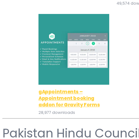
giriş
betzula
49,574 do
giriş
bahiscasino
giriş
avrupabet
avrupabet
giriş
alobet
alobet
giriş
restbet
restbet
giriş
http://mikefreemanministries.com/
giriş
https://tr.romabet-
sanal-
orjinal1.vip/
https://plan-
reprise-
activite.com/
https://plan-
reprise-
gAppointments –
activite.com/
Appointment booking
giriş
https://tr.betplay-
addon for Gravity Forms
sanal-
28,977 downloads
orjinal.vip/
https://dentalcaremichalin.pl/
giriş
https://tr.editorbet-
Pakistan Hindu Counci
sanal-