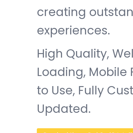
giriş
Atlasbet
Atlasbet
creating outsta
giriş
Atlasbet
Atlasbet
giriş
romabet
romabet
giriş
norabahis
norabahis
experiences.
giriş
enbet
enbet
giriş
amgbahis
amgbahis
giriş
pokerklas
pokerklas
High Quality, We
giriş
betzula
betzula
giriş
bahiscasino
bahiscasino
Loading, Mobile 
giriş
avrupabet
avrupabet
giriş
alobet
alobet
giriş
restbet
restbet
to Use, Fully Cu
giriş
Kalebet
Kalebet
giriş
Betbigo
Betbigo
Updated.
giriş
Teosbet
Teosbet
giriş
Amgbahis
Amgbahis
giriş
Royalbet
Royalbet
giriş
Jokerbet
Jokerbet