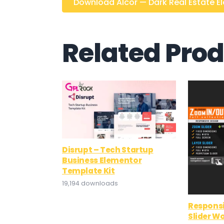
Download Alcor — Dark Real Estate Ele.
giriş
Vegabet
Vegabet
giriş
Betzula
Betzula
giriş
Meybet
Meybet
Related Pro
giriş
Kalebet
Kalebet
giriş
Betbigo
Betbigo
giriş
Teosbet
Teosbet
giriş
Vegabet
Vegabet
giriş
Restbet
Restbet
giriş
Betplay
Betplay
giriş
Efesbet
Efesbet
Disrupt – Tech Startup
giriş
Enjoybet
Business Elementor
giriş
romabet
romabet
Template Kit
giriş
norabahis
norabahis
19,194 downloads
giriş
enbet
enbet
giriş
pulibet
Responsi
giriş
pokerklas
pokerklas
Slider W