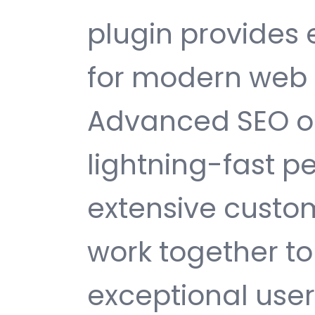
giriş
Betzula
Betzula
plugin provides
giriş
meybet
meybet
giriş
Atlasbet
Atlasbet
for modern web
giriş
betnis
giriş
jokerbet
giriş
millibahis
Advanced SEO op
giriş
jasminbet
giriş
pulibet
lightning-fast 
giriş
pulibet
giriş
holiganbet
giriş
pusulabet
extensive custom
giriş
cratosroyalbet
giriş
dedebet
work together to
giriş
betplay
betplay
giriş
Festwin
giriş
jasminbet
exceptional user
giriş
biabet
giriş
Grandpashabet