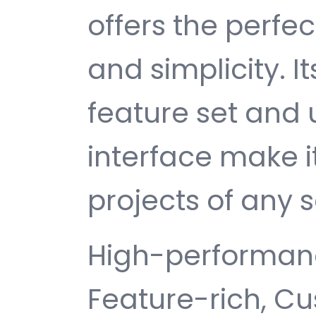
giriş
Atlasbet
Atlasbet
offers the perfe
giriş
Atlasbet
Atlasbet
giriş
romabet
romabet
giriş
norabahis
norabahis
and simplicity. 
giriş
enbet
enbet
giriş
amgbahis
amgbahis
feature set and 
giriş
pokerklas
pokerklas
giriş
betzula
betzula
giriş
bahiscasino
bahiscasino
interface make i
giriş
avrupabet
avrupabet
giriş
alobet
alobet
projects of any s
giriş
restbet
restbet
giriş
Kalebet
Kalebet
giriş
Betbigo
Betbigo
High-performanc
giriş
Teosbet
Teosbet
giriş
Amgbahis
Amgbahis
giriş
Royalbet
Royalbet
Feature-rich, Cu
giriş
Jokerbet
Jokerbet