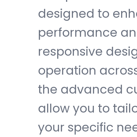
giriş
Betzula
Betzula
designed to enh
giriş
meybet
meybet
giriş
Atlasbet
Atlasbet
performance and
giriş
betnis
giriş
jokerbet
giriş
millibahis
responsive desi
giriş
jasminbet
giriş
pulibet
operation across
giriş
pulibet
giriş
holiganbet
giriş
pusulabet
the advanced cu
giriş
cratosroyalbet
giriş
dedebet
allow you to tail
giriş
betplay
betplay
giriş
Festwin
giriş
jasminbet
your specific ne
giriş
biabet
giriş
Grandpashabet