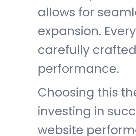
giriş
Betbigo
Betbigo
allows for seam
giriş
Kalebet
Kalebet
giriş
Teosbet
Teosbet
expansion. Ever
giriş
Amgbahis
Amgbahis
giriş
Royalbet
Royalbet
carefully crafted
giriş
Jokerbet
Jokerbet
giriş
Zulabet
Zulabet
giriş
Matbet
Matbet
performance.
giriş
Pusulabet
Pusulabet
giriş
Meybet
Meybet
giriş
romabet
romabet
Choosing this 
giriş
norabahis
norabahis
giriş
enbet
enbet
giriş
bahiscasino
bahiscasino
investing in suc
giriş
pokerklas
giriş
betzula
betzula
website perfor
giriş
amgbahis