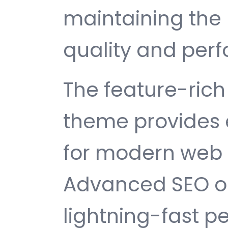
giriş
bahiscasino
bahiscasino
maintaining the 
giriş
romabet
romabet
giriş
norabahis
norabahis
quality and per
giriş
enbet
enbet
giriş
amgbahis
amgbahis
giriş
pokerklas
pokerklas
The feature-rich 
giriş
betzula
betzula
giriş
bahiscasino
bahiscasino
giriş
avrupabet
avrupabet
theme provides 
giriş
alobet
alobet
giriş
restbet
restbet
for modern web
giriş
Betbigo
Betbigo
giriş
Kalebet
Kalebet
giriş
Amgbahis
Amgbahis
Advanced SEO op
giriş
Royalbet
Royalbet
giriş
Teosbet
Teosbet
lightning-fast 
giriş
Jokerbet
Jokerbet
giriş
Vegabet
Vegabet