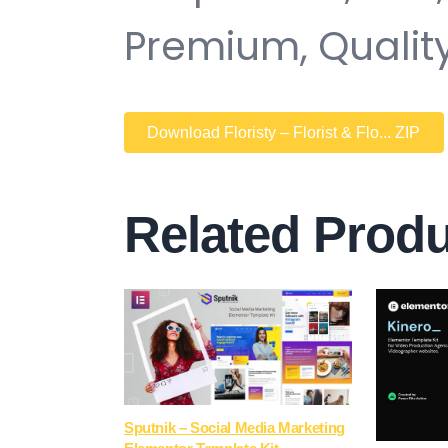
giriş
Atlasbet
Atlasbet
giriş
Atlasbet
Atlasbet
Premium, Quality
giriş
romabet
romabet
giriş
norabahis
norabahis
giriş
enbet
enbet
giriş
amgbahis
amgbahis
Download Floristy – Florist & Flo... ZIP
giriş
pokerklas
pokerklas
giriş
betzula
betzula
giriş
bahiscasino
bahiscasino
Related Prod
giriş
avrupabet
avrupabet
giriş
alobet
alobet
giriş
restbet
restbet
giriş
Kalebet
Kalebet
giriş
Betbigo
Betbigo
giriş
Teosbet
Teosbet
giriş
Amgbahis
Amgbahis
giriş
Royalbet
Royalbet
giriş
Jokerbet
Jokerbet
Sputnik – Social Media Marketing