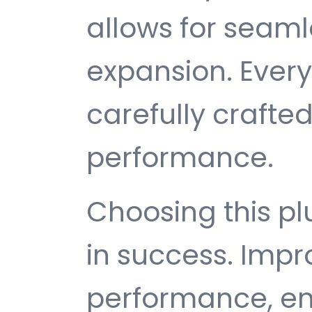
giriş
Betbigo
Betbigo
allows for seam
giriş
Kalebet
Kalebet
giriş
Teosbet
Teosbet
expansion. Ever
giriş
Amgbahis
Amgbahis
giriş
Royalbet
Royalbet
carefully crafted
giriş
Jokerbet
Jokerbet
giriş
Zulabet
Zulabet
giriş
Matbet
Matbet
performance.
giriş
Pusulabet
Pusulabet
giriş
Meybet
Meybet
giriş
romabet
romabet
Choosing this p
giriş
norabahis
norabahis
giriş
enbet
enbet
giriş
bahiscasino
bahiscasino
in success. Imp
giriş
pokerklas
giriş
betzula
betzula
performance, e
giriş
amgbahis