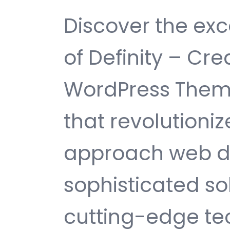
giriş
Amgbahis
Amgbahis
Discover the exc
giriş
Romabet
Romabet
giriş
Grandpashabet
Grandpashabet
giriş
Marsbahis
Marsbahis
of Definity – Cr
giriş
pulibet
giriş
pulibet
WordPress Them
giriş
pusulabet
giriş
pusulabet
giriş
Cratosroyalbet
that revolutioni
giriş
Cratosroyalbet
giriş
Grandpashabet
Grandpashabet
approach web d
giriş
Grandpashabet
giriş
biabet
giriş
betplay
sophisticated s
giriş
jasminbet
giriş
dedebet
cutting-edge te
giriş
https://kaystudio.net
https://kaystudio.net
giriş
holiganbet
holiganbet