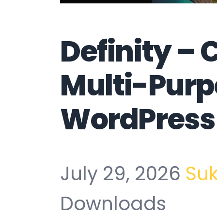
giriş
alobet
alobet
giriş
hiltonbet
hiltonbet
giriş
imajbet
imajbet
Definity – 
giriş
kulisbet
kulisbet
giriş
jokerbet
giriş
pulibet
Multi-Purp
giriş
pulibet
giriş
pusulabet
giriş
pusulabet
WordPress
giriş
Cratosroyalbet
giriş
Cratosroyalbet
giriş
Grandpashabet
giriş
Grandpashabet
giriş
biabet
July 29, 2026
Su
giriş
betplay
giriş
jasminbet
Downloads
giriş
Festwin
Festwin
giriş
Restbet
Restbet