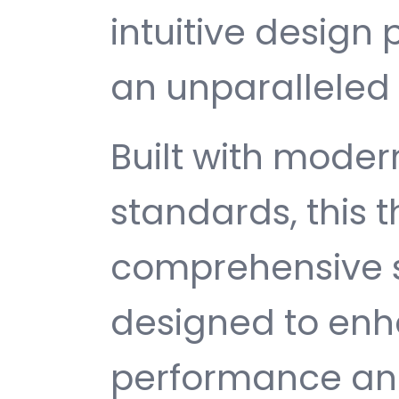
giriş
bahiscasino
bahiscasino
intuitive design 
giriş
romabet
romabet
giriş
norabahis
norabahis
an unparalleled 
giriş
enbet
enbet
giriş
amgbahis
amgbahis
giriş
pokerklas
pokerklas
Built with mode
giriş
betzula
betzula
giriş
bahiscasino
bahiscasino
giriş
avrupabet
avrupabet
standards, this 
giriş
alobet
alobet
giriş
restbet
restbet
comprehensive s
giriş
Betbigo
Betbigo
giriş
Kalebet
Kalebet
giriş
Amgbahis
Amgbahis
designed to enh
giriş
Royalbet
Royalbet
giriş
Teosbet
Teosbet
performance and
giriş
Jokerbet
Jokerbet
giriş
Vegabet
Vegabet