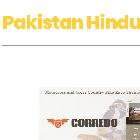
giriş
norabahis
norabahis
norabahis
giriş
Ultrabet
Ultrabet
Pakistan Hindu
giriş
Sonbahis
Sonbahis
giriş
Enjoybet
Enjoybet
giriş
Norabahis
Norabahis
giriş
Amgbahis
Amgbahis
giriş
Pokerklas
Pokerklas
giriş
Masterbetting
Masterbetting
giriş
Betgar
Betgar
giriş
Romabet
Romabet
giriş
Marsbahis
Marsbahis
giriş
Atmbahis
Atmbahis
giriş
Meritking
Meritking
giriş
betnis
giriş
efesbet
efesbet
giriş
marsbahis
giriş
holiganbet
holiganbet
giriş
maksibet
maksibet