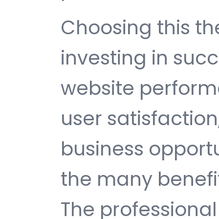
giriş
alobet
alobet
giriş
avrupabet
avrupabet
Choosing this 
giriş
restbet
giriş
Betbigo
Betbigo
giriş
Kalebet
Kalebet
investing in suc
giriş
Teosbet
Teosbet
giriş
Amgbahis
Amgbahis
website perfor
giriş
Royalbet
Royalbet
giriş
Jokerbet
Jokerbet
giriş
Vegabet
Vegabet
user satisfactio
giriş
Betzula
Betzula
giriş
Editörbet
Editörbet
business opport
giriş
romabet
giriş
norabahis
the many benefit
giriş
enbet
enbet
giriş
bahiscasino
bahiscasino
giriş
pokerklas
pokerklas
The professiona
giriş
betzula
betzula