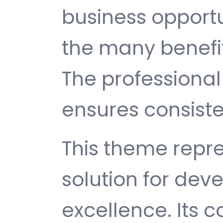
giriş
alobet
alobet
business opport
giriş
avrupabet
avrupabet
giriş
restbet
giriş
Betbigo
Betbigo
the many benefit
giriş
Kalebet
Kalebet
giriş
Teosbet
Teosbet
The professiona
giriş
Amgbahis
Amgbahis
giriş
Royalbet
Royalbet
giriş
Jokerbet
Jokerbet
ensures consisten
giriş
Vegabet
Vegabet
giriş
Betzula
Betzula
giriş
Editörbet
Editörbet
This theme repre
giriş
romabet
giriş
norabahis
solution for de
giriş
enbet
enbet
giriş
bahiscasino
bahiscasino
giriş
pokerklas
pokerklas
excellence. Its
giriş
betzula
betzula