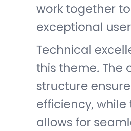
work together to
giriş
Betzula
Betzula
giriş
meybet
meybet
giriş
Atlasbet
Atlasbet
exceptional user
giriş
betnis
giriş
jokerbet
giriş
millibahis
Technical excelle
giriş
jasminbet
giriş
pulibet
this theme. The
giriş
pulibet
giriş
holiganbet
giriş
pusulabet
structure ensu
giriş
cratosroyalbet
giriş
dedebet
efficiency, while
giriş
betplay
betplay
giriş
Festwin
giriş
jasminbet
allows for seam
giriş
biabet
giriş
Grandpashabet