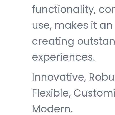
giriş
amgbahis
amgbahis
functionality, c
giriş
alobet
giriş
restbet
restbet
giriş
norabahis
use, makes it an 
giriş
Kalebet
Kalebet
giriş
Netbahis
Netbahis
creating outsta
giriş
Teosbet
Teosbet
giriş
grandbetting
grandbetting
giriş
Amgbahis
Amgbahis
experiences.
giriş
Romabet
Romabet
giriş
Teosbet
Teosbet
giriş
Betplay
Betplay
Innovative, Robus
giriş
Enjoybet
Enjoybet
giriş
Editorbet
Editorbet
Flexible, Customi
giriş
Vegabet
Vegabet
giriş
Sonbahis
Sonbahis
giriş
aresbet
aresbet
aresbet
Modern.
giriş
aresbet