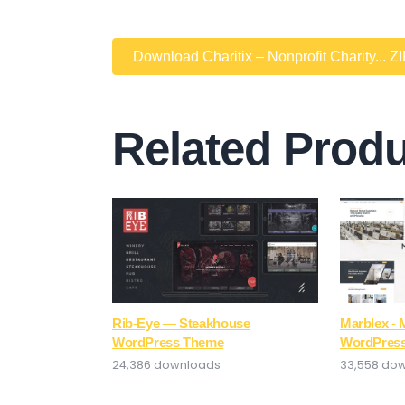
giriş
Atlasbet
Atlasbet
giriş
Atlasbet
Atlasbet
giriş
romabet
romabet
Download Charitix – Nonprofit Charity... Z
giriş
norabahis
norabahis
giriş
enbet
enbet
giriş
amgbahis
amgbahis
Related Prod
giriş
pokerklas
pokerklas
giriş
betzula
betzula
giriş
bahiscasino
bahiscasino
giriş
avrupabet
avrupabet
giriş
alobet
alobet
giriş
restbet
restbet
giriş
Kalebet
Kalebet
giriş
Betbigo
Betbigo
giriş
Teosbet
Teosbet
Rib-Eye — Steakhouse
Marblex - 
giriş
Amgbahis
Amgbahis
WordPress Theme
WordPres
giriş
Royalbet
Royalbet
24,386 downloads
33,558 do
giriş
Jokerbet
Jokerbet