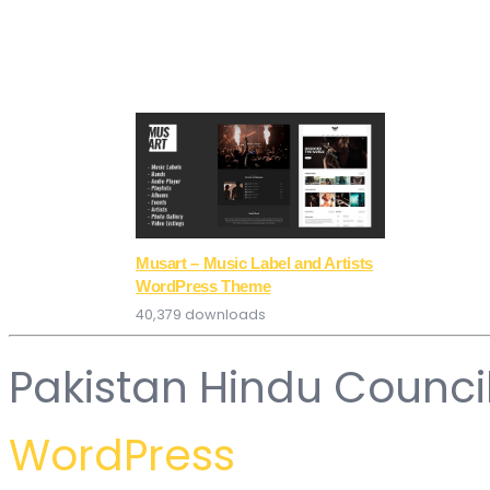
giriş
Vegabet
Vegabet
giriş
Betzula
Betzula
giriş
Meybet
Meybet
giriş
Kalebet
Kalebet
giriş
Betbigo
Betbigo
giriş
Teosbet
Teosbet
giriş
Vegabet
Vegabet
giriş
Restbet
Restbet
Musart – Music Label and Artists
giriş
Betplay
Betplay
WordPress Theme
giriş
Efesbet
Efesbet
40,379 downloads
giriş
Enjoybet
giriş
romabet
romabet
Pakistan Hindu Counci
giriş
norabahis
norabahis
giriş
enbet
enbet
WordPress
giriş
pulibet
giriş
pokerklas
pokerklas