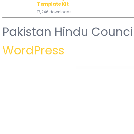
giriş
Vegabet
Vegabet
Template Kit
giriş
Betzula
Betzula
17,246 downloads
giriş
Meybet
Meybet
giriş
Kalebet
Kalebet
Pakistan Hindu Counci
giriş
Betbigo
Betbigo
giriş
Teosbet
Teosbet
WordPress
giriş
Vegabet
Vegabet
giriş
Restbet
Restbet
WordPress Hub
Ocartomatic – Open Cart Automatic Post Generator Plugin for WordPress
Oceania – Yacht Club and Boat Rent
giriş
Betplay
Betplay
giriş
Efesbet
Efesbet
giriş
Enjoybet
giriş
romabet
romabet
giriş
norabahis
norabahis
giriş
enbet
enbet
giriş
pulibet
giriş
pokerklas
pokerklas