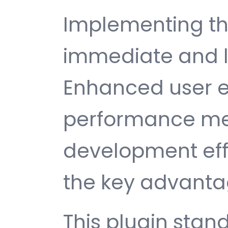
giriş
Betbigo
Betbigo
Implementing thi
giriş
Kalebet
Kalebet
giriş
Teosbet
Teosbet
immediate and l
giriş
Amgbahis
Amgbahis
giriş
Royalbet
Royalbet
giriş
Jokerbet
Jokerbet
Enhanced user e
giriş
Zulabet
Zulabet
giriş
Matbet
Matbet
performance met
giriş
Pusulabet
Pusulabet
giriş
Meybet
Meybet
giriş
romabet
romabet
development ef
giriş
norabahis
norabahis
giriş
enbet
enbet
the key advantag
giriş
bahiscasino
bahiscasino
giriş
pokerklas
giriş
betzula
betzula
This plugin stan
giriş
amgbahis