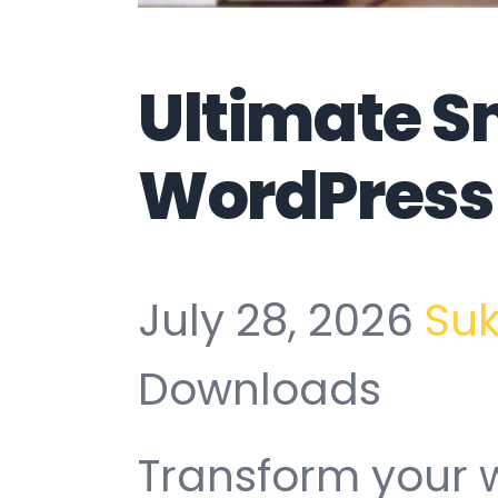
giriş
alobet
alobet
giriş
hiltonbet
hiltonbet
giriş
imajbet
imajbet
Ultimate Sm
giriş
kulisbet
kulisbet
giriş
jokerbet
giriş
pulibet
WordPress
giriş
pulibet
giriş
pusulabet
giriş
pusulabet
giriş
Cratosroyalbet
giriş
Cratosroyalbet
July 28, 2026
Su
giriş
Grandpashabet
giriş
Grandpashabet
Downloads
giriş
biabet
giriş
betplay
giriş
jasminbet
Transform your
giriş
Festwin
Festwin
giriş
Restbet
Restbet