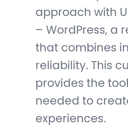
giriş
Amgbahis
Amgbahis
approach with U
giriş
Romabet
Romabet
giriş
Grandpashabet
Grandpashabet
– WordPress, a r
giriş
Marsbahis
Marsbahis
giriş
pulibet
giriş
pulibet
that combines i
giriş
pusulabet
giriş
pusulabet
reliability. This
giriş
Cratosroyalbet
giriş
Cratosroyalbet
giriş
Grandpashabet
Grandpashabet
provides the too
giriş
Grandpashabet
giriş
biabet
needed to create
giriş
betplay
giriş
jasminbet
giriş
dedebet
experiences.
giriş
https://kaystudio.net
https://kaystudio.net
giriş
holiganbet
holiganbet