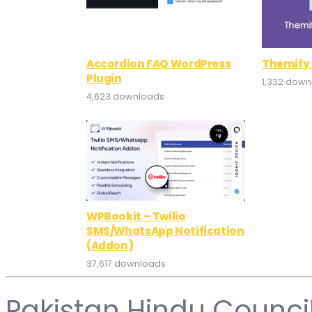
giriş
Vegabet
Vegabet
giriş
Betzula
Betzula
giriş
Meybet
Meybet
giriş
Kalebet
Kalebet
Accordion FAQ WordPress
Themify 
giriş
Betbigo
Betbigo
Plugin
1,332 down
giriş
Teosbet
Teosbet
4,623 downloads
giriş
Vegabet
Vegabet
giriş
Restbet
Restbet
giriş
Betplay
Betplay
giriş
Efesbet
Efesbet
giriş
Enjoybet
WPBookit – Twilio
giriş
romabet
romabet
SMS/WhatsApp Notification
(Addon)
giriş
norabahis
norabahis
giriş
enbet
enbet
37,617 downloads
giriş
pulibet
Pakistan Hindu Counci
giriş
pokerklas
pokerklas