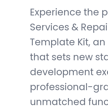
giriş
Amgbahis
Amgbahis
Experience the p
giriş
Romabet
Romabet
giriş
Grandpashabet
Grandpashabet
giriş
Marsbahis
Marsbahis
Services & Repai
giriş
pulibet
giriş
pulibet
Template Kit, a
giriş
pusulabet
giriş
pusulabet
giriş
Cratosroyalbet
that sets new s
giriş
Cratosroyalbet
giriş
Grandpashabet
Grandpashabet
development exc
giriş
Grandpashabet
giriş
biabet
giriş
betplay
professional-gra
giriş
jasminbet
giriş
dedebet
unmatched funct
giriş
https://kaystudio.net
https://kaystudio.net
giriş
holiganbet
holiganbet