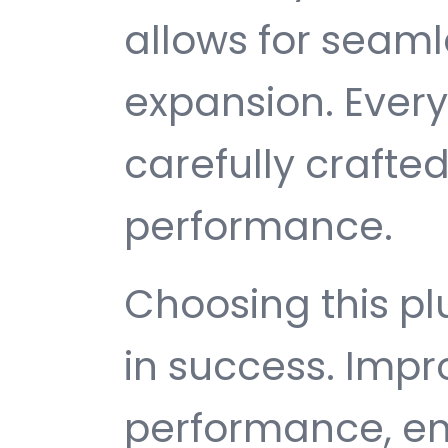
giriş
Betbigo
Betbigo
allows for seam
giriş
Kalebet
Kalebet
giriş
Teosbet
Teosbet
expansion. Ever
giriş
Amgbahis
Amgbahis
giriş
Royalbet
Royalbet
carefully crafted
giriş
Jokerbet
Jokerbet
giriş
Zulabet
Zulabet
giriş
Matbet
Matbet
performance.
giriş
Pusulabet
Pusulabet
giriş
Meybet
Meybet
giriş
romabet
romabet
Choosing this p
giriş
norabahis
norabahis
giriş
enbet
enbet
giriş
bahiscasino
bahiscasino
in success. Imp
giriş
pokerklas
giriş
betzula
betzula
performance, e
giriş
amgbahis