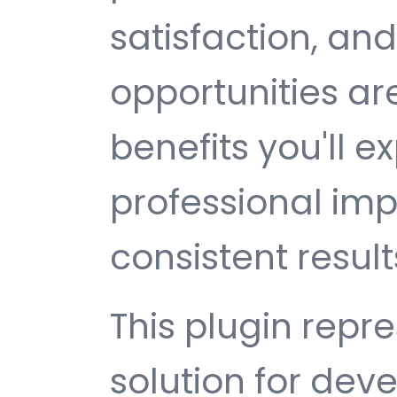
giriş
alobet
alobet
giriş
avrupabet
avrupabet
satisfaction, an
giriş
restbet
giriş
Betbigo
Betbigo
opportunities a
giriş
Kalebet
Kalebet
giriş
Teosbet
Teosbet
benefits you'll e
giriş
Amgbahis
Amgbahis
giriş
Royalbet
Royalbet
giriş
Jokerbet
Jokerbet
professional im
giriş
Vegabet
Vegabet
giriş
Betzula
Betzula
consistent result
giriş
Editörbet
Editörbet
giriş
romabet
giriş
norabahis
giriş
enbet
enbet
This plugin repr
giriş
bahiscasino
bahiscasino
giriş
pokerklas
pokerklas
solution for de
giriş
betzula
betzula