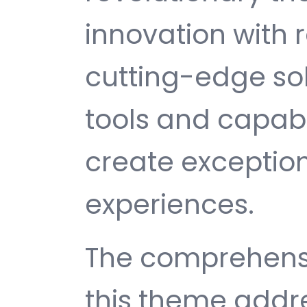
giriş
bahiscasino
bahiscasino
innovation with re
giriş
romabet
romabet
giriş
norabahis
norabahis
giriş
enbet
enbet
cutting-edge sol
giriş
amgbahis
amgbahis
giriş
pokerklas
pokerklas
tools and capabi
giriş
betzula
betzula
giriş
bahiscasino
bahiscasino
giriş
avrupabet
avrupabet
create exception
giriş
alobet
alobet
giriş
restbet
restbet
experiences.
giriş
Betbigo
Betbigo
giriş
Kalebet
Kalebet
giriş
Amgbahis
Amgbahis
The comprehensi
giriş
Royalbet
Royalbet
giriş
Teosbet
Teosbet
giriş
Jokerbet
Jokerbet
this theme addr
giriş
Vegabet
Vegabet