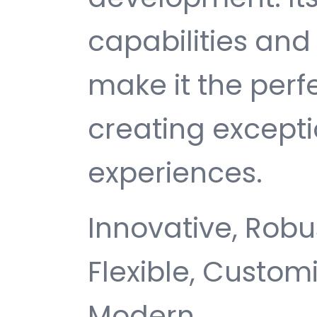
giriş
amgbahis
amgbahis
giriş
alobet
capabilities and
giriş
restbet
restbet
giriş
norabahis
giriş
Kalebet
Kalebet
make it the perf
giriş
Netbahis
Netbahis
giriş
Teosbet
Teosbet
creating except
giriş
grandbetting
grandbetting
giriş
Amgbahis
Amgbahis
giriş
Romabet
Romabet
experiences.
giriş
Teosbet
Teosbet
giriş
Betplay
Betplay
giriş
Enjoybet
Enjoybet
Innovative, Robus
giriş
Editorbet
Editorbet
giriş
Vegabet
Vegabet
Flexible, Customi
giriş
Sonbahis
Sonbahis
giriş
aresbet
aresbet
aresbet
giriş
aresbet
Modern.