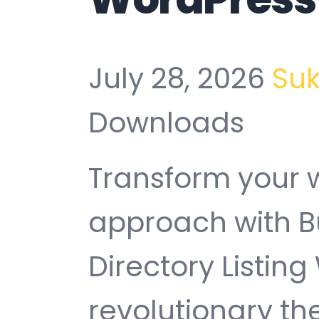
giriş
Amgbahis
Amgbahis
giriş
Romabet
Romabet
giriş
Grandpashabet
Grandpashabet
giriş
Marsbahis
Marsbahis
July 28, 2026
Su
giriş
pulibet
giriş
pulibet
Downloads
giriş
pusulabet
giriş
pusulabet
giriş
Cratosroyalbet
Transform your
giriş
Cratosroyalbet
giriş
Grandpashabet
Grandpashabet
giriş
Grandpashabet
approach with Bu
giriş
biabet
giriş
betplay
Directory Listin
giriş
jasminbet
giriş
dedebet
giriş
https://kaystudio.net
https://kaystudio.net
revolutionary t
giriş
holiganbet
holiganbet