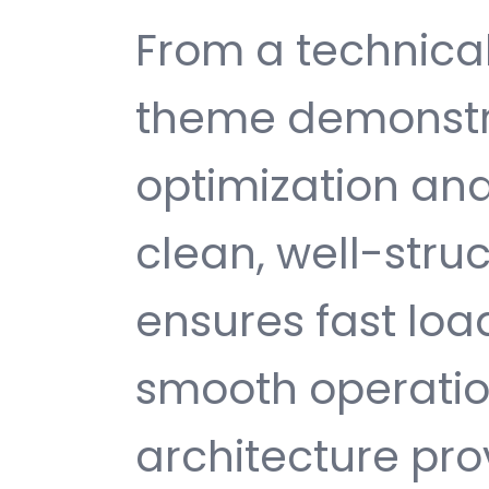
giriş
Betbigo
Betbigo
From a technical
giriş
Kalebet
Kalebet
giriş
Teosbet
Teosbet
theme demonstr
giriş
Amgbahis
Amgbahis
giriş
Royalbet
Royalbet
giriş
Jokerbet
Jokerbet
optimization and
giriş
Zulabet
Zulabet
giriş
Matbet
Matbet
clean, well-str
giriş
Pusulabet
Pusulabet
giriş
Meybet
Meybet
giriş
romabet
romabet
ensures fast loa
giriş
norabahis
norabahis
giriş
enbet
enbet
smooth operatio
giriş
bahiscasino
bahiscasino
giriş
pokerklas
giriş
betzula
betzula
architecture provi
giriş
amgbahis