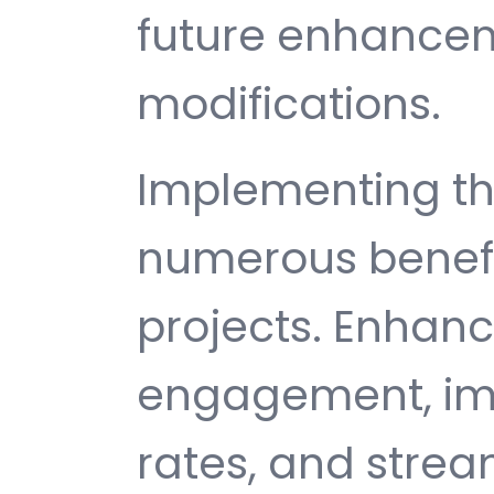
giriş
alobet
alobet
future enhance
giriş
avrupabet
avrupabet
giriş
restbet
giriş
Betbigo
Betbigo
modifications.
giriş
Kalebet
Kalebet
giriş
Teosbet
Teosbet
giriş
Amgbahis
Amgbahis
Implementing th
giriş
Royalbet
Royalbet
giriş
Jokerbet
Jokerbet
numerous benefi
giriş
Vegabet
Vegabet
giriş
Betzula
Betzula
giriş
Editörbet
Editörbet
projects. Enhan
giriş
romabet
giriş
norabahis
engagement, im
giriş
enbet
enbet
giriş
bahiscasino
bahiscasino
giriş
pokerklas
pokerklas
rates, and strea
giriş
betzula
betzula