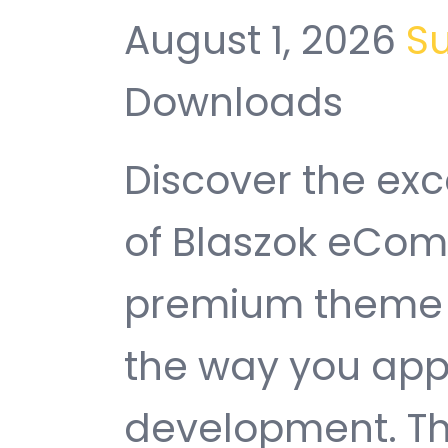
giriş
Amgbahis
Amgbahis
August 1, 2026
S
giriş
Romabet
Romabet
giriş
Grandpashabet
Grandpashabet
Downloads
giriş
Marsbahis
Marsbahis
giriş
pulibet
giriş
pulibet
Discover the exc
giriş
pusulabet
giriş
pusulabet
giriş
Cratosroyalbet
of Blaszok eCo
giriş
Cratosroyalbet
giriş
Grandpashabet
Grandpashabet
premium theme t
giriş
Grandpashabet
giriş
biabet
giriş
betplay
the way you ap
giriş
jasminbet
giriş
dedebet
development. Th
giriş
https://kaystudio.net
https://kaystudio.net
giriş
holiganbet
holiganbet