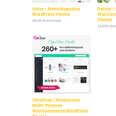
giriş
betzula
giriş
bahiscasino
Voice – News Magazine
Demia – 
WordPress Theme
WooCom
giriş
avrupabet
avrupabet
Theme
29,411 downloads
giriş
alobet
alobet
24,506 do
giriş
restbet
restbet
giriş
http://mikefreemanministries.com/
giriş
https://tr.romabet-
sanal-
orjinal1.vip/
https://plan-
reprise-
activite.com/
https://plan-
reprise-
activite.com/
giriş
https://tr.betplay-
sanal-
orjinal.vip/
https://dentalcaremichalin.pl/
CiyaShop - Responsive
Multi-Purpose
giriş
https://tr.editorbet-
WooCommerce WordPress
sanal-