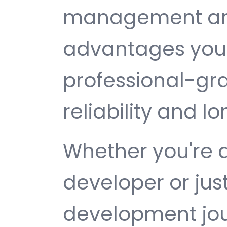
giriş
amgbahis
amgbahis
management are 
giriş
alobet
giriş
restbet
restbet
giriş
norabahis
advantages you 
giriş
Kalebet
Kalebet
giriş
Netbahis
Netbahis
professional-gr
giriş
Teosbet
Teosbet
giriş
grandbetting
grandbetting
giriş
Amgbahis
Amgbahis
reliability and 
giriş
Romabet
Romabet
giriş
Teosbet
Teosbet
giriş
Betplay
Betplay
Whether you're 
giriş
Enjoybet
Enjoybet
giriş
Editorbet
Editorbet
developer or jus
giriş
Vegabet
Vegabet
giriş
Sonbahis
Sonbahis
giriş
aresbet
aresbet
aresbet
development jou
giriş
aresbet