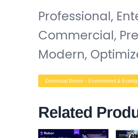
giriş
amgbahis
amgbahis
giriş
alobet
Professional, Ent
giriş
restbet
restbet
giriş
norabahis
Commercial, Pr
giriş
Kalebet
Kalebet
giriş
Netbahis
Netbahis
giriş
Teosbet
Teosbet
Modern, Optimiz
giriş
grandbetting
grandbetting
giriş
Amgbahis
Amgbahis
giriş
Romabet
Romabet
giriş
Teosbet
Teosbet
Download Boomi – Environment & Ecolog.
giriş
Betplay
Betplay
giriş
Enjoybet
Enjoybet
giriş
Editorbet
Editorbet
Related Prod
giriş
Vegabet
Vegabet
giriş
Sonbahis
Sonbahis
giriş
aresbet
aresbet
aresbet
giriş
aresbet