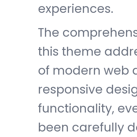
experiences.
giriş
bahiscasino
bahiscasino
giriş
romabet
romabet
giriş
norabahis
norabahis
The comprehensi
giriş
enbet
enbet
giriş
amgbahis
amgbahis
giriş
pokerklas
pokerklas
this theme addr
giriş
betzula
betzula
giriş
bahiscasino
bahiscasino
of modern web 
giriş
avrupabet
avrupabet
giriş
alobet
alobet
giriş
restbet
restbet
responsive desi
giriş
Betbigo
Betbigo
giriş
Kalebet
Kalebet
functionality, e
giriş
Amgbahis
Amgbahis
giriş
Royalbet
Royalbet
giriş
Teosbet
Teosbet
been carefully d
giriş
Jokerbet
Jokerbet
giriş
Vegabet
Vegabet