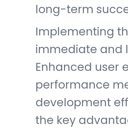
long-term succe
giriş
Betbigo
Betbigo
giriş
Kalebet
Kalebet
giriş
Teosbet
Teosbet
Implementing th
giriş
Amgbahis
Amgbahis
giriş
Royalbet
Royalbet
giriş
Jokerbet
Jokerbet
immediate and l
giriş
Zulabet
Zulabet
giriş
Matbet
Matbet
Enhanced user e
giriş
Pusulabet
Pusulabet
giriş
Meybet
Meybet
giriş
romabet
romabet
performance met
giriş
norabahis
norabahis
giriş
enbet
enbet
development ef
giriş
bahiscasino
bahiscasino
giriş
pokerklas
giriş
betzula
betzula
the key advantag
giriş
amgbahis