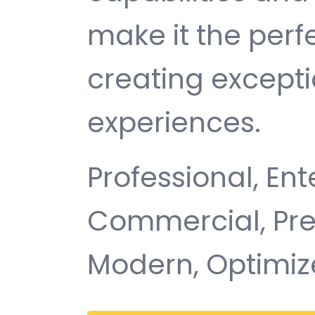
giriş
amgbahis
amgbahis
giriş
alobet
make it the perf
giriş
restbet
restbet
giriş
norabahis
creating except
giriş
Kalebet
Kalebet
giriş
Netbahis
Netbahis
giriş
Teosbet
Teosbet
experiences.
giriş
grandbetting
grandbetting
giriş
Amgbahis
Amgbahis
giriş
Romabet
Romabet
Professional, Ent
giriş
Teosbet
Teosbet
giriş
Betplay
Betplay
Commercial, Pr
giriş
Enjoybet
Enjoybet
giriş
Editorbet
Editorbet
giriş
Vegabet
Vegabet
Modern, Optimiz
giriş
Sonbahis
Sonbahis
giriş
aresbet
aresbet
aresbet
giriş
aresbet