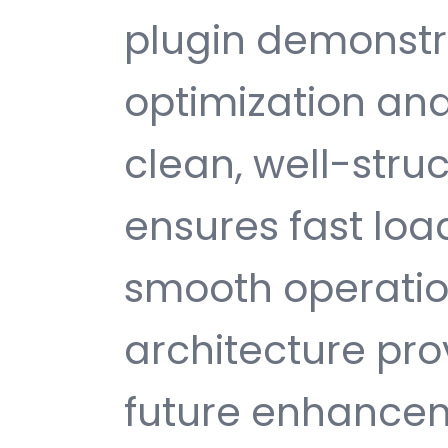
giriş
Betbigo
Betbigo
plugin demonstr
giriş
Kalebet
Kalebet
giriş
Teosbet
Teosbet
optimization and
giriş
Amgbahis
Amgbahis
giriş
Royalbet
Royalbet
clean, well-str
giriş
Jokerbet
Jokerbet
giriş
Zulabet
Zulabet
giriş
Matbet
Matbet
ensures fast loa
giriş
Pusulabet
Pusulabet
giriş
Meybet
Meybet
smooth operatio
giriş
romabet
romabet
giriş
norabahis
norabahis
giriş
enbet
enbet
architecture provi
giriş
bahiscasino
bahiscasino
giriş
pokerklas
future enhance
giriş
betzula
betzula
giriş
amgbahis