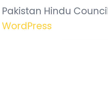
orjinal.vip/
https://tr.editorbet-
Pakistan Hindu Counci
sanal-
orjinal.vip/
giriş
https://www.orgudike.com/
https://www.orgudike.
WordPress
giriş
Kalebet
giriş
Romabet
Romabet
giriş
Teosbet
Teosbet
WordPress Hub
iThemes Sales Accelerator Reporting Pro
iThemes Security Pro
ITok – ICO and Cryptocurrency WordPress Theme
It’s Brain – Responsive Bootstrap 3 Admin Template
ItsM
giriş
Vegabet
giriş
Restbet
giriş
Betplay
Betplay
giriş
Efesbet
Efesbet
giriş
Enjoybet
giriş
Meritking
Meritking
giriş
Marsbahis
Marsbahis
giriş
Avrupabet
Avrupabet
giriş
Mavibet
Mavibet
giriş
Galabet
Galabet
giriş
Norabahis
Norabahis