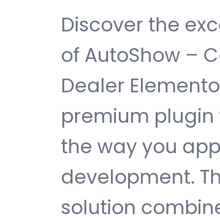
giriş
Amgbahis
Amgbahis
Discover the exc
giriş
Romabet
Romabet
giriş
Grandpashabet
Grandpashabet
giriş
Marsbahis
Marsbahis
of AutoShow – 
giriş
pulibet
giriş
pulibet
Dealer Elementor
giriş
pusulabet
giriş
pusulabet
giriş
Cratosroyalbet
premium plugin t
giriş
Cratosroyalbet
giriş
Grandpashabet
Grandpashabet
the way you ap
giriş
Grandpashabet
giriş
biabet
giriş
betplay
development. Th
giriş
jasminbet
giriş
dedebet
solution combin
giriş
https://kaystudio.net
https://kaystudio.net
giriş
holiganbet
holiganbet