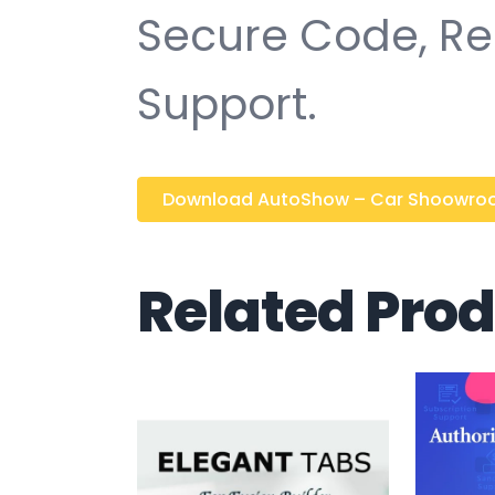
giriş
Vegabet
Vegabet
Secure Code, Re
giriş
Betzula
Betzula
giriş
Meybet
Meybet
Support.
giriş
Kalebet
Kalebet
giriş
Betbigo
Betbigo
giriş
Teosbet
Teosbet
giriş
Vegabet
Download AutoShow – Car Shoowroo
Vegabet
giriş
Restbet
Restbet
giriş
Betplay
Betplay
Related Pro
giriş
Efesbet
Efesbet
giriş
Enjoybet
giriş
romabet
romabet
giriş
norabahis
norabahis
giriş
enbet
enbet
giriş
pulibet
giriş
pokerklas
pokerklas