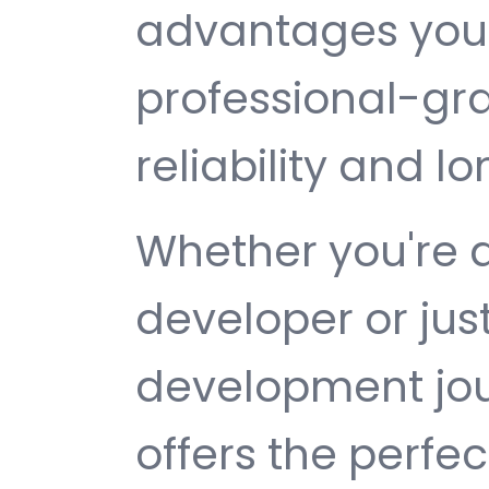
giriş
amgbahis
amgbahis
advantages you 
giriş
alobet
giriş
restbet
restbet
professional-gr
giriş
norabahis
giriş
Kalebet
Kalebet
giriş
Netbahis
Netbahis
reliability and 
giriş
Teosbet
Teosbet
giriş
grandbetting
grandbetting
giriş
Amgbahis
Amgbahis
Whether you're 
giriş
Romabet
Romabet
giriş
Teosbet
Teosbet
developer or jus
giriş
Betplay
Betplay
giriş
Enjoybet
Enjoybet
giriş
Editorbet
Editorbet
development jour
giriş
Vegabet
Vegabet
giriş
Sonbahis
Sonbahis
offers the perfe
giriş
aresbet
aresbet
aresbet
giriş
aresbet