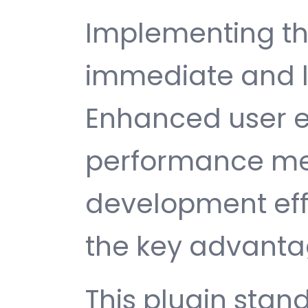
giriş
Betbigo
Betbigo
Implementing thi
giriş
Kalebet
Kalebet
giriş
Teosbet
Teosbet
immediate and l
giriş
Amgbahis
Amgbahis
giriş
Royalbet
Royalbet
giriş
Jokerbet
Jokerbet
Enhanced user e
giriş
Zulabet
Zulabet
giriş
Matbet
Matbet
performance met
giriş
Pusulabet
Pusulabet
giriş
Meybet
Meybet
giriş
romabet
romabet
development ef
giriş
norabahis
norabahis
giriş
enbet
enbet
the key advantag
giriş
bahiscasino
bahiscasino
giriş
pokerklas
giriş
betzula
betzula
This plugin stan
giriş
amgbahis