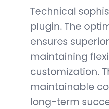
giriş
Betzula
Betzula
Technical sophist
giriş
meybet
meybet
giriş
Atlasbet
Atlasbet
plugin. The opti
giriş
betnis
giriş
jokerbet
giriş
millibahis
ensures superio
giriş
jasminbet
giriş
pulibet
maintaining flexib
giriş
pulibet
giriş
holiganbet
giriş
pusulabet
customization. T
giriş
cratosroyalbet
giriş
dedebet
maintainable c
giriş
betplay
betplay
giriş
Festwin
giriş
jasminbet
long-term succe
giriş
biabet
giriş
Grandpashabet