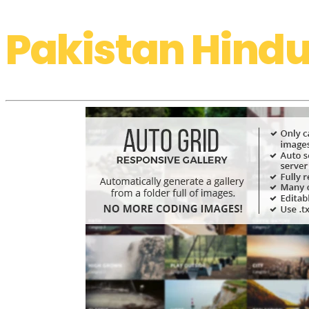
giriş
norabahis
norabahis
norabahis
giriş
Ultrabet
Ultrabet
Pakistan Hindu
giriş
Sonbahis
Sonbahis
giriş
Enjoybet
Enjoybet
giriş
Norabahis
Norabahis
giriş
Amgbahis
Amgbahis
giriş
Pokerklas
Pokerklas
giriş
Masterbetting
Masterbetting
giriş
Betgar
Betgar
giriş
Romabet
Romabet
giriş
Marsbahis
Marsbahis
giriş
Atmbahis
Atmbahis
giriş
Meritking
Meritking
giriş
betnis
giriş
efesbet
efesbet
giriş
marsbahis
giriş
holiganbet
holiganbet
giriş
maksibet
maksibet