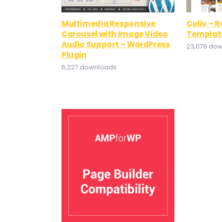
giriş
Atlasbet
Atlasbet
giriş
Atlasbet
Atlasbet
Multimedia Responsive
Coliv – 
giriş
romabet
romabet
Carousel with Image Video
Template
giriş
norabahis
norabahis
Audio Support – WordPress
23,076 do
giriş
enbet
enbet
Plugin
giriş
amgbahis
amgbahis
6,227 downloads
giriş
pokerklas
pokerklas
giriş
betzula
betzula
giriş
bahiscasino
bahiscasino
giriş
avrupabet
avrupabet
giriş
alobet
alobet
giriş
restbet
restbet
giriş
Kalebet
Kalebet
giriş
Betbigo
Betbigo
giriş
Teosbet
Teosbet
giriş
Amgbahis
Amgbahis
giriş
Royalbet
Royalbet
giriş
Jokerbet
Jokerbet