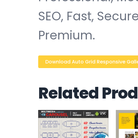
giriş
amgbahis
amgbahis
giriş
alobet
SEO, Fast, Secur
giriş
restbet
restbet
giriş
norabahis
Premium.
giriş
Kalebet
Kalebet
giriş
Netbahis
Netbahis
giriş
Teosbet
Teosbet
giriş
grandbetting
grandbetting
Download Auto Grid Responsive Galle
giriş
Amgbahis
Amgbahis
giriş
Romabet
Romabet
giriş
Teosbet
Teosbet
Related Pro
giriş
Betplay
Betplay
giriş
Enjoybet
Enjoybet
giriş
Editorbet
Editorbet
giriş
Vegabet
Vegabet
giriş
Sonbahis
Sonbahis
giriş
aresbet
aresbet
aresbet
giriş
aresbet