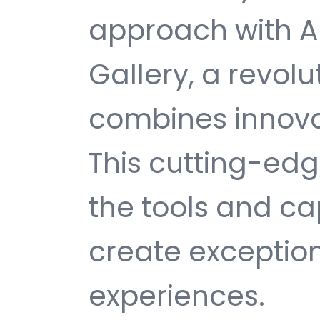
giriş
Amgbahis
Amgbahis
approach with A
giriş
Romabet
Romabet
giriş
Grandpashabet
Grandpashabet
Gallery, a revolu
giriş
Marsbahis
Marsbahis
giriş
pulibet
giriş
pulibet
combines innovati
giriş
pusulabet
giriş
pusulabet
This cutting-edg
giriş
Cratosroyalbet
giriş
Cratosroyalbet
giriş
Grandpashabet
Grandpashabet
the tools and ca
giriş
Grandpashabet
giriş
biabet
create exception
giriş
betplay
giriş
jasminbet
giriş
dedebet
experiences.
giriş
https://kaystudio.net
https://kaystudio.net
giriş
holiganbet
holiganbet