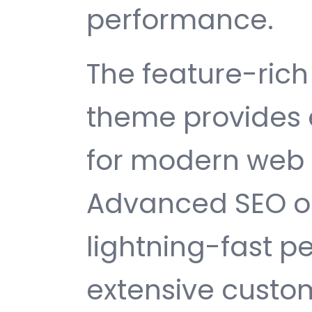
performance.
giriş
bahiscasino
bahiscasino
giriş
romabet
romabet
giriş
norabahis
norabahis
The feature-rich 
giriş
enbet
enbet
giriş
amgbahis
amgbahis
giriş
pokerklas
pokerklas
theme provides 
giriş
betzula
betzula
giriş
bahiscasino
bahiscasino
for modern web
giriş
avrupabet
avrupabet
giriş
alobet
alobet
giriş
restbet
restbet
Advanced SEO op
giriş
Betbigo
Betbigo
giriş
Kalebet
Kalebet
lightning-fast 
giriş
Amgbahis
Amgbahis
giriş
Royalbet
Royalbet
giriş
Teosbet
Teosbet
extensive custom
giriş
Jokerbet
Jokerbet
giriş
Vegabet
Vegabet