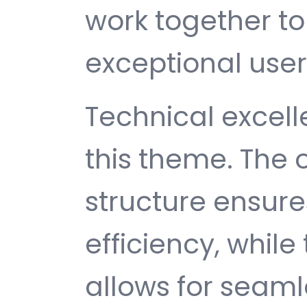
work together to
giriş
Betzula
Betzula
giriş
meybet
meybet
giriş
Atlasbet
Atlasbet
exceptional user
giriş
betnis
giriş
jokerbet
giriş
millibahis
Technical excelle
giriş
jasminbet
giriş
pulibet
this theme. The
giriş
pulibet
giriş
holiganbet
giriş
pusulabet
structure ensu
giriş
cratosroyalbet
giriş
dedebet
efficiency, while
giriş
betplay
betplay
giriş
Festwin
giriş
jasminbet
allows for seam
giriş
biabet
giriş
Grandpashabet