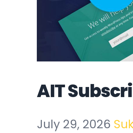
giriş
alobet
alobet
giriş
hiltonbet
hiltonbet
giriş
imajbet
imajbet
giriş
kulisbet
kulisbet
giriş
jokerbet
giriş
pulibet
giriş
pulibet
giriş
pusulabet
giriş
pusulabet
giriş
Cratosroyalbet
giriş
Cratosroyalbet
AIT Subscr
giriş
Grandpashabet
giriş
Grandpashabet
giriş
biabet
giriş
betplay
giriş
jasminbet
July 29, 2026
Su
giriş
Festwin
Festwin
giriş
Restbet
Restbet