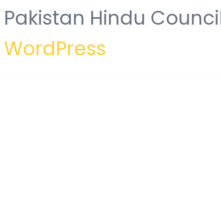
giriş
betzula
Pakistan Hindu Counci
giriş
bahiscasino
giriş
avrupabet
avrupabet
WordPress
giriş
alobet
alobet
giriş
restbet
restbet
giriş
http://mikefreemanministries.com/
giriş
https://tr.romabet-
WordPress Hub
OmniPrice – PrestaShop Omnibus Directive compatibility module
Omnity – Music Store WordPress Theme
On-Scroll Animated Grid for Elementor
On-Scroll Layout Galleries for Elementor
sanal-
orjinal1.vip/
https://plan-
reprise-
activite.com/
https://plan-
reprise-
activite.com/
giriş
https://tr.betplay-
sanal-
orjinal.vip/
https://dentalcaremichalin.pl/
giriş
https://tr.editorbet-
sanal-