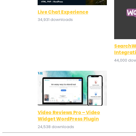
giriş
Vegabet
Vegabet
giriş
Betzula
Betzula
Live Chat Experience
giriş
Meybet
Meybet
34,931 downloads
giriş
Kalebet
Kalebet
giriş
Betbigo
Betbigo
giriş
Teosbet
Teosbet
Search
giriş
Vegabet
Integrat
Vegabet
44,000 do
giriş
Restbet
Restbet
giriş
Betplay
Betplay
giriş
Efesbet
Efesbet
giriş
Enjoybet
giriş
romabet
romabet
giriş
norabahis
norabahis
Video Reviews Pro – Video
giriş
enbet
enbet
Widget WordPress Plugin
giriş
pulibet
24,538 downloads
giriş
pokerklas
pokerklas