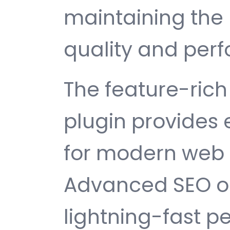
maintaining the 
giriş
bahiscasino
bahiscasino
giriş
romabet
romabet
giriş
norabahis
norabahis
quality and per
giriş
enbet
enbet
giriş
amgbahis
amgbahis
giriş
pokerklas
pokerklas
The feature-rich 
giriş
betzula
betzula
giriş
bahiscasino
bahiscasino
giriş
avrupabet
avrupabet
plugin provides
giriş
alobet
alobet
giriş
restbet
restbet
for modern web
giriş
Betbigo
Betbigo
giriş
Kalebet
Kalebet
Advanced SEO op
giriş
Amgbahis
Amgbahis
giriş
Royalbet
Royalbet
giriş
Teosbet
Teosbet
lightning-fast 
giriş
Jokerbet
Jokerbet
giriş
Vegabet
Vegabet