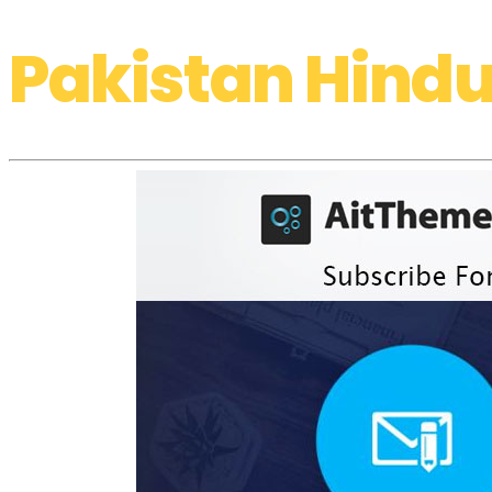
giriş
norabahis
norabahis
norabahis
giriş
Ultrabet
Ultrabet
Pakistan Hindu
giriş
Sonbahis
Sonbahis
giriş
Enjoybet
Enjoybet
giriş
Norabahis
Norabahis
giriş
Amgbahis
Amgbahis
giriş
Pokerklas
Pokerklas
giriş
Masterbetting
Masterbetting
giriş
Betgar
Betgar
giriş
Romabet
Romabet
giriş
Marsbahis
Marsbahis
giriş
Atmbahis
Atmbahis
giriş
Meritking
Meritking
giriş
betnis
giriş
efesbet
efesbet
giriş
marsbahis
giriş
holiganbet
holiganbet
giriş
maksibet
maksibet