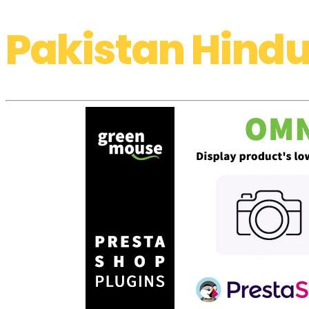
giriş
norabahis
norabahis
norabahis
giriş
Ultrabet
Ultrabet
Pakistan Hindu
giriş
Sonbahis
Sonbahis
giriş
Enjoybet
Enjoybet
giriş
Norabahis
Norabahis
giriş
Amgbahis
Amgbahis
giriş
Pokerklas
Pokerklas
giriş
Masterbetting
Masterbetting
giriş
Betgar
Betgar
giriş
Romabet
Romabet
giriş
Marsbahis
Marsbahis
giriş
Atmbahis
Atmbahis
giriş
Meritking
Meritking
giriş
betnis
giriş
efesbet
efesbet
giriş
marsbahis
giriş
holiganbet
holiganbet
giriş
maksibet
maksibet