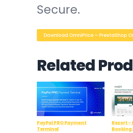
giriş
Vegabet
Vegabet
Secure.
giriş
Betzula
Betzula
giriş
Meybet
Meybet
giriş
Kalebet
Kalebet
giriş
Betbigo
Betbigo
Download OmniPrice – PrestaShop Omn
giriş
Teosbet
Teosbet
giriş
Vegabet
Vegabet
Related Pro
giriş
Restbet
Restbet
giriş
Betplay
Betplay
giriş
Efesbet
Efesbet
giriş
Enjoybet
giriş
romabet
romabet
giriş
norabahis
norabahis
giriş
enbet
enbet
giriş
pulibet
PayPal PRO Payment
Rezort - 
giriş
pokerklas
pokerklas
Terminal
Booking