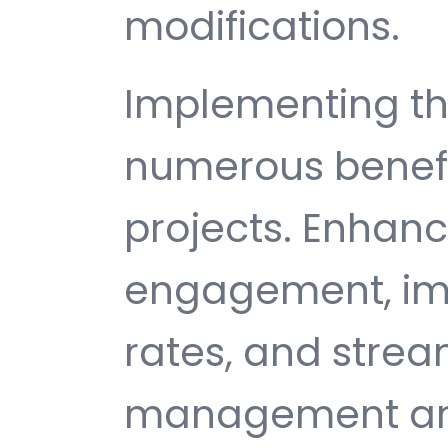
giriş
alobet
alobet
modifications.
giriş
avrupabet
avrupabet
giriş
restbet
giriş
Betbigo
Betbigo
Implementing thi
giriş
Kalebet
Kalebet
giriş
Teosbet
Teosbet
numerous benefi
giriş
Amgbahis
Amgbahis
giriş
Royalbet
Royalbet
giriş
Jokerbet
Jokerbet
projects. Enhan
giriş
Vegabet
Vegabet
giriş
Betzula
Betzula
engagement, im
giriş
Editörbet
Editörbet
giriş
romabet
giriş
norabahis
rates, and strea
giriş
enbet
enbet
giriş
bahiscasino
bahiscasino
management are 
giriş
pokerklas
pokerklas
giriş
betzula
betzula