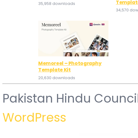
Template
giriş
betzula
35,958 downloads
giriş
bahiscasino
34,570 do
giriş
avrupabet
avrupabet
giriş
alobet
alobet
giriş
restbet
restbet
giriş
http://mikefreemanministries.com/
giriş
https://tr.romabet-
sanal-
Memoreel – Photography
orjinal1.vip/
https://plan-
Template Kit
reprise-
20,630 downloads
activite.com/
https://plan-
reprise-
Pakistan Hindu Counci
activite.com/
giriş
https://tr.betplay-
sanal-
WordPress
orjinal.vip/
https://dentalcaremichalin.pl/
giriş
https://tr.editorbet-
sanal-
WordPress Hub
WP Job Manager Products Addon
WP Job Manager Resume Manager Addon
WP Job Manager Simple Paid Listings Addon
WP Job Manager Statistics Addon