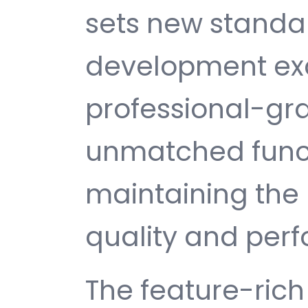
giriş
Amgbahis
Amgbahis
sets new standa
giriş
Romabet
Romabet
giriş
Grandpashabet
Grandpashabet
development exc
giriş
Marsbahis
Marsbahis
giriş
pulibet
professional-gra
giriş
pulibet
giriş
pusulabet
giriş
pusulabet
unmatched funct
giriş
Cratosroyalbet
giriş
Cratosroyalbet
maintaining the 
giriş
Grandpashabet
Grandpashabet
giriş
Grandpashabet
giriş
biabet
quality and per
giriş
betplay
giriş
jasminbet
giriş
dedebet
The feature-rich 
giriş
https://kaystudio.net
https://kaystudio.net
giriş
holiganbet
holiganbet