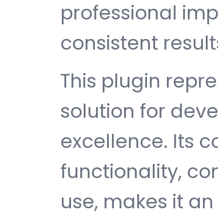
giriş
alobet
alobet
professional im
giriş
avrupabet
avrupabet
giriş
restbet
consistent result
giriş
Betbigo
Betbigo
giriş
Kalebet
Kalebet
giriş
Teosbet
Teosbet
This plugin repr
giriş
Amgbahis
Amgbahis
giriş
Royalbet
Royalbet
giriş
Jokerbet
Jokerbet
solution for de
giriş
Vegabet
Vegabet
giriş
Betzula
Betzula
excellence. Its
giriş
Editörbet
Editörbet
giriş
romabet
giriş
norabahis
functionality, c
giriş
enbet
enbet
giriş
bahiscasino
bahiscasino
use, makes it an 
giriş
pokerklas
pokerklas
giriş
betzula
betzula