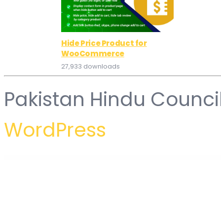
giriş
Vegabet
Vegabet
giriş
Betzula
Betzula
giriş
Meybet
Meybet
giriş
Kalebet
Kalebet
Hide Price Product for
giriş
Betbigo
Betbigo
WooCommerce
giriş
Teosbet
Teosbet
27,933 downloads
giriş
Vegabet
Vegabet
Pakistan Hindu Counci
giriş
Restbet
Restbet
WordPress
giriş
Betplay
Betplay
giriş
Efesbet
Efesbet
giriş
Enjoybet
giriş
romabet
romabet
WordPress Hub
Driveria – Driving Course & Traffic School Elementor Template Kit
Drivey – Car Driving Course Elementor Template Kit
Droid – Robotics & Technology Services Elementor Template Kit
Drone Media – Aerial Photography & Videography El
giriş
norabahis
norabahis
giriş
enbet
enbet
giriş
pulibet
giriş
pokerklas
pokerklas