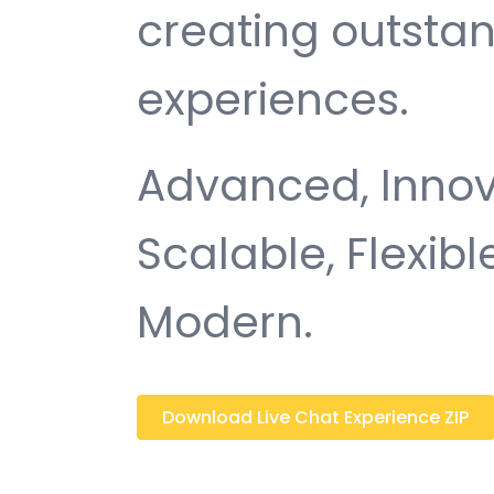
giriş
amgbahis
amgbahis
creating outsta
giriş
alobet
giriş
restbet
restbet
experiences.
giriş
norabahis
giriş
Kalebet
Kalebet
giriş
Netbahis
Netbahis
Advanced, Innovat
giriş
Teosbet
Teosbet
giriş
grandbetting
grandbetting
giriş
Amgbahis
Amgbahis
Scalable, Flexible
giriş
Romabet
Romabet
giriş
Teosbet
Teosbet
Modern.
giriş
Betplay
Betplay
giriş
Enjoybet
Enjoybet
giriş
Editorbet
Editorbet
giriş
Vegabet
Vegabet
giriş
Sonbahis
Sonbahis
Download Live Chat Experience ZIP
giriş
aresbet
aresbet
aresbet
giriş
aresbet